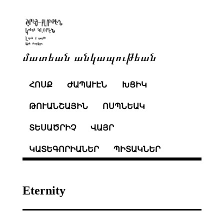
մատեան անկապութեան
ՀՈՍՔ
ԺԱՊԱՒԷՆ
ԽՑԻԿ
ԹՈՒԱՆՇԱՅԻՆ
ՈՍՊՆԵԱԿ
ՏԵՍԱԾՐԻՉ
ՎԱՅՐ
ԿԱՏԵԳՈՐԻԱՆԵՐ
ՊԻՏԱԿՆԵՐ
Eternity