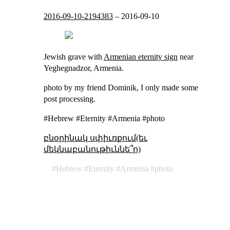
2016-09-10-2194383
–
2016-09-10
Jewish grave with
Armenian eternity sign
near
Yeghegnadzor, Armenia.
photo by my friend Dominik, I only made some
post processing.
#Hebrew #Eternity #Armenia #photo
բնօրինակ սփիւռքում(եւ
մեկնաբանութիւննե՞ր)
Hebrew
Eternity
Armenia
photo