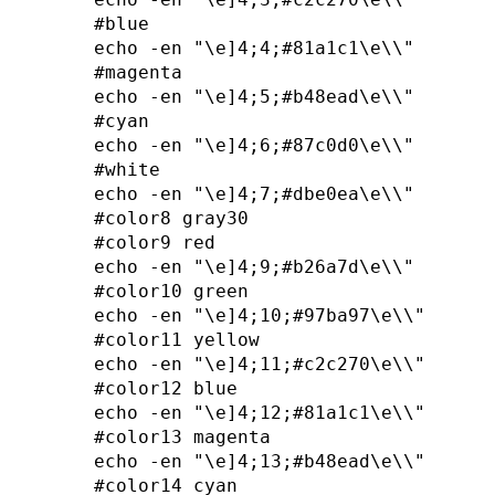
#blue

echo -en "\e]4;4;#81a1c1\e\\"

#magenta

echo -en "\e]4;5;#b48ead\e\\"

#cyan

echo -en "\e]4;6;#87c0d0\e\\"

#white

echo -en "\e]4;7;#dbe0ea\e\\"

#color8 gray30

#color9 red

echo -en "\e]4;9;#b26a7d\e\\"

#color10 green

echo -en "\e]4;10;#97ba97\e\\"

#color11 yellow

echo -en "\e]4;11;#c2c270\e\\"

#color12 blue

echo -en "\e]4;12;#81a1c1\e\\"

#color13 magenta

echo -en "\e]4;13;#b48ead\e\\"

#color14 cyan
