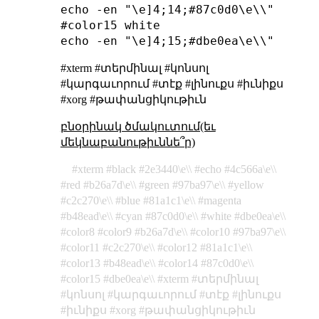
echo -en "\e]4;14;#87c0d0\e\\"

#color15 white

#xterm #տերմինալ #կոնսոլ
#կարգաւորում #տէք #լինուքս #իւնիքս
#xorg #թափանցիկութիւն
բնօրինակ ծմակուտում(եւ
մեկնաբանութիւննե՞ր)
xterm
black
2e3440\e\\
echo
4c566a\e\\
red
b26a7d\e\\
green
97ba97\e\\
yellow
c2c270\e\\
blue
81a1c1\e\\
magenta
b48ead\e\\
cyan
87c0d0\e\\
white
dbe0ea\e\\
color8
color9
b26a7d\e\\
color10
97ba97\e\\
color11
c2c270\e\\
color12
81a1c1\e\\
color13
b48ead\e\\
color14
87c0d0\e\\
color15
dbe0ea\e\\
xterm
տերմինալ
կոնսոլ
կարգաւորում
տէք
լինուքս
իւնիքս
xorg
թափանցիկութիւն