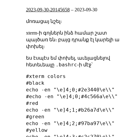
2023-09-30-20145658
–
2023-09-30
մոռացայ նշել։
xterm֊ի գոյներն ինձ համար շատ
պայծառ են։ բայց դրանք էլ կարելի ա
փոխել։
ես էսպէս եմ փոխել, աւելացնելով
.bashrc
հետեւեալը
֊ի մէջ՝
#xterm colors

#black

echo -en "\e]4;0;#2e3440\e\\"

#echo -en "\e]4;0;#4c566a\e\\"

#red

echo -en "\e]4;1;#b26a7d\e\\"

#green

echo -en "\e]4;2;#97ba97\e\\"

#yellow

echo -en "\e]4;3;#c2c270\e\\"
