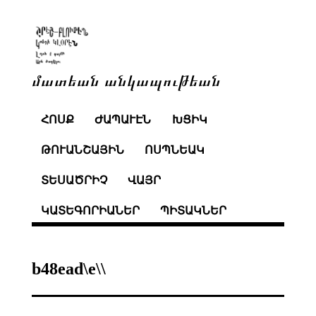
մատեան անկապութեան
ՀՈՍՔ
ԺԱՊԱՒԷՆ
ԽՑԻԿ
ԹՈՒԱՆՇԱՅԻՆ
ՈՍՊՆԵԱԿ
ՏԵՍԱԾՐԻՉ
ՎԱՅՐ
ԿԱՏԵԳՈՐԻԱՆԵՐ
ՊԻՏԱԿՆԵՐ
b48ead\e\\