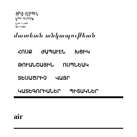
մատեան անկապութեան
ՀՈՍՔ
ԺԱՊԱՒԷՆ
ԽՑԻԿ
ԹՈՒԱՆՇԱՅԻՆ
ՈՍՊՆԵԱԿ
ՏԵՍԱԾՐԻՉ
ՎԱՅՐ
ԿԱՏԵԳՈՐԻԱՆԵՐ
ՊԻՏԱԿՆԵՐ
air