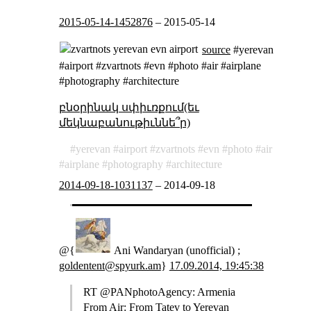
2015-05-14-1452876
–
2015-05-14
source
#yerevan
#airport #zvartnots #evn #photo #air #airplane
#photography #architecture
բնօրինակ սփիւռքում(եւ
մեկնաբանութիւննե՞ր)
yerevan
airport
zvartnots
evn
photo
air
airplane
photography
architecture
2014-09-18-1031137
–
2014-09-18
@{
Ani Wandaryan (unofficial) ;
goldentent@spyurk.am
}
17.09.2014, 19:45:38
RT @PANphotoAgency: Armenia
From Air: From Tatev to Yerevan