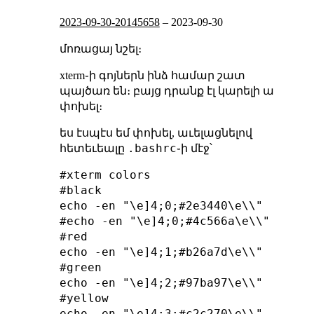
2023-09-30-20145658
–
2023-09-30
մոռացայ նշել։
xterm֊ի գոյներն ինձ համար շատ
պայծառ են։ բայց դրանք էլ կարելի ա
փոխել։
ես էսպէս եմ փոխել, աւելացնելով
.bashrc
հետեւեալը
֊ի մէջ՝
#xterm colors

#black

echo -en "\e]4;0;#2e3440\e\\"

#echo -en "\e]4;0;#4c566a\e\\"

#red

echo -en "\e]4;1;#b26a7d\e\\"

#green

echo -en "\e]4;2;#97ba97\e\\"

#yellow

echo -en "\e]4;3;#c2c270\e\\"
