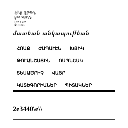
մատեան անկապութեան
ՀՈՍՔ
ԺԱՊԱՒԷՆ
ԽՑԻԿ
ԹՈՒԱՆՇԱՅԻՆ
ՈՍՊՆԵԱԿ
ՏԵՍԱԾՐԻՉ
ՎԱՅՐ
ԿԱՏԵԳՈՐԻԱՆԵՐ
ՊԻՏԱԿՆԵՐ
2e3440\e\\