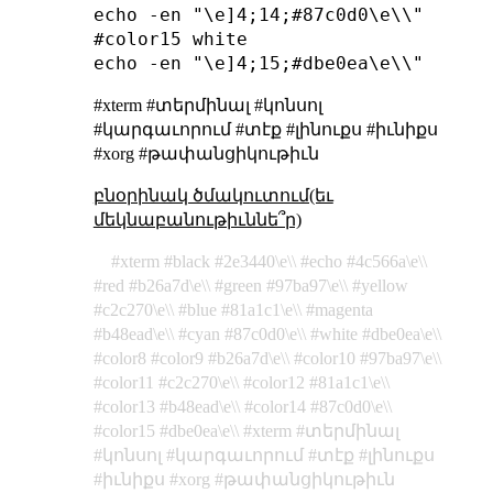
echo -en "\e]4;14;#87c0d0\e\\"

#color15 white

#xterm #տերմինալ #կոնսոլ
#կարգաւորում #տէք #լինուքս #իւնիքս
#xorg #թափանցիկութիւն
բնօրինակ ծմակուտում(եւ
մեկնաբանութիւննե՞ր)
xterm
black
2e3440\e\\
echo
4c566a\e\\
red
b26a7d\e\\
green
97ba97\e\\
yellow
c2c270\e\\
blue
81a1c1\e\\
magenta
b48ead\e\\
cyan
87c0d0\e\\
white
dbe0ea\e\\
color8
color9
b26a7d\e\\
color10
97ba97\e\\
color11
c2c270\e\\
color12
81a1c1\e\\
color13
b48ead\e\\
color14
87c0d0\e\\
color15
dbe0ea\e\\
xterm
տերմինալ
կոնսոլ
կարգաւորում
տէք
լինուքս
իւնիքս
xorg
թափանցիկութիւն