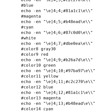
#blue

echo -en "\e]4;4;#81a1c1\e\\"

#magenta

echo -en "\e]4;5;#b48ead\e\\"

#cyan

echo -en "\e]4;6;#87c0d0\e\\"

#white

echo -en "\e]4;7;#dbe0ea\e\\"

#color8 gray30

#color9 red

echo -en "\e]4;9;#b26a7d\e\\"

#color10 green

echo -en "\e]4;10;#97ba97\e\\"

#color11 yellow

echo -en "\e]4;11;#c2c270\e\\"

#color12 blue

echo -en "\e]4;12;#81a1c1\e\\"

#color13 magenta

echo -en "\e]4;13;#b48ead\e\\"

#color14 cyan
