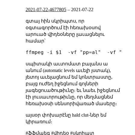
2021-07-22-4677805
–
2021-07-22
գտայ հին սկրիպտս, որ
օգտագործում էի հեռախօսով
արուած վիդեօները լաւացնելու
համար՝
սպիտակի աւտոմատ բալանս ա
անում (automatic levels աւելի յստակ),
յետոյ աւելացնում եմ կոնտրաստը,
բայց ուժեղ իջեցնում գոյների
յագեցուածութիւնը։ եւ նաեւ իջեցնում
էի լուսաւորութիւնը, որ մեղմացնեմ
հեռախօսի սենսորիվառած մասերը։
այսօր փոխարէնը hald clut֊ներ եմ
կիրառում։
#ֆֆմպեգ #վիդեօ #սկրիպտ