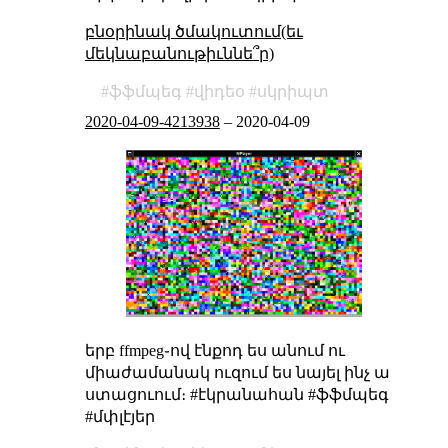
բնօրինակ ծմակուտում(եւ
մեկնաբանութիւննե՞ր)
ֆֆմպեգ
վիդեօ
սկրիպտ
2020-04-09-4213938
–
2020-04-09
երբ ffmpeg֊ով էնքոդ ես անում ու
միաժամանակ ուզում ես նայել ինչ ա
ստացուում։ #էկրանահան #ֆֆմպեգ
#մփլէյեր