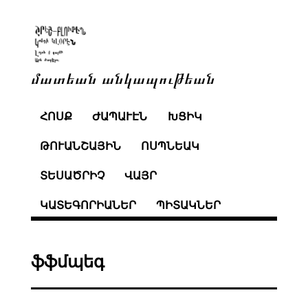
մատեան անկապութեան
ՀՈՍՔ
ԺԱՊԱՒԷՆ
ԽՑԻԿ
ԹՈՒԱՆՇԱՅԻՆ
ՈՍՊՆԵԱԿ
ՏԵՍԱԾՐԻՉ
ՎԱՅՐ
ԿԱՏԵԳՈՐԻԱՆԵՐ
ՊԻՏԱԿՆԵՐ
ֆֆմպեգ