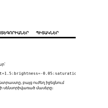
ԱՏԵԳՈՐԻԱՆԵՐ
ՊԻՏԱԿՆԵՐ
ար՝
կոնտրաստը, բայց ուժեղ իջեցնում
օսի սենսորիվառած մասերը։