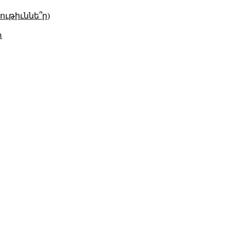
ւթիւննե՞ր)
տ