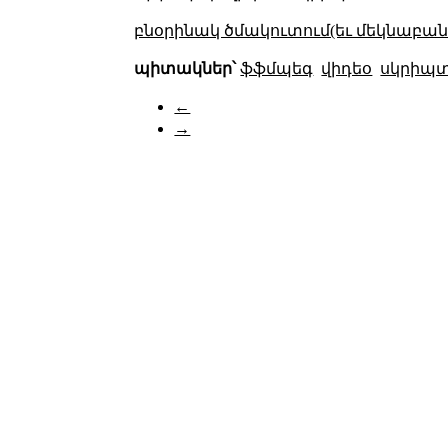
բնօրինակ ծմակուտում(եւ մեկնաբանո
պիտակներ՝
ֆֆմպեգ
վիդեօ
սկրիպ
←
→