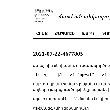
մատեան անկապու
ՀՈՍՔ
ԺԱՊԱՒԷՆ
ԽՑԻԿ
ԹՈ
2021-07-22-4677805
գտայ հին սկրիպտս, որ օգտագործու
սպիտակի աւտոմատ բալանս ա անում (au
գոյների յագեցուածութիւնը։ եւ նաեւ
այսօր փոխարէնը hald clut֊ներ եմ կիր
#ֆֆմպեգ #վիդեօ #սկրիպտ