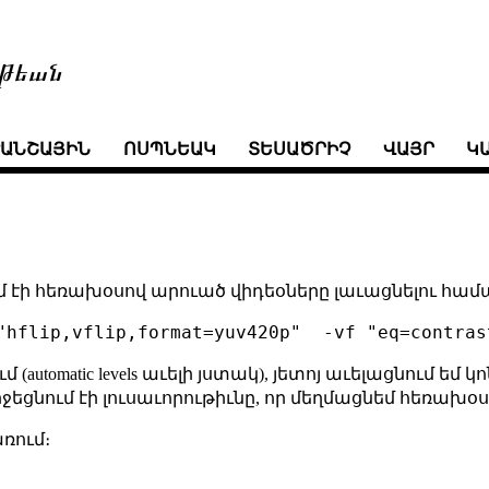
թեան
ՒԱՆՇԱՅԻՆ
ՈՍՊՆԵԱԿ
ՏԵՍԱԾՐԻՉ
ՎԱՅՐ
Կ
մ էի հեռախօսով արուած վիդեօները լաւացնելու համ
tomatic levels աւելի յստակ), յետոյ աւելացնում եմ 
 իջեցնում էի լուսաւորութիւնը, որ մեղմացնեմ հեռախ
առում։