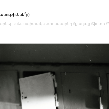
անութիւննե՞ր)
կարներ
սեւ֊սպիտակ
փոստարկղ
քաղաք
ֆոտո