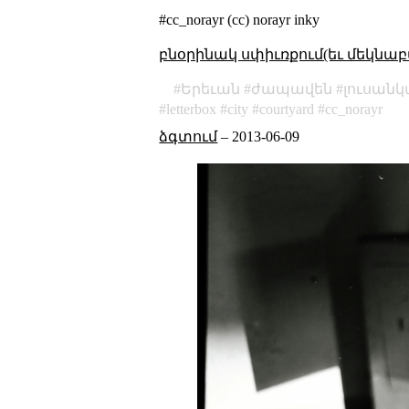
#cc_norayr (cc) norayr inky
բնօրինակ սփիւռքում(եւ մեկնաբ
Երեւան
ժապավեն
լուսան
letterbox
city
courtyard
cc_norayr
ձգտում
–
2013-06-09