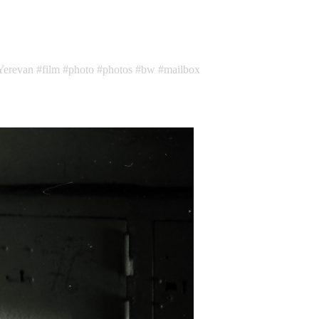
Yerevan
film
photo
photos
bw
mailbox