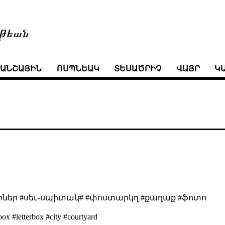
թեան
ՒԱՆՇԱՅԻՆ
ՈՍՊՆԵԱԿ
ՏԵՍԱԾՐԻՉ
ՎԱՅՐ
Կ
րներ #սեւ֊սպիտակ# #փոստարկղ #քաղաք #ֆոտո
ox #letterbox #city #courtyard