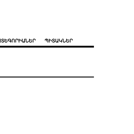
ԱՏԵԳՈՐԻԱՆԵՐ
ՊԻՏԱԿՆԵՐ