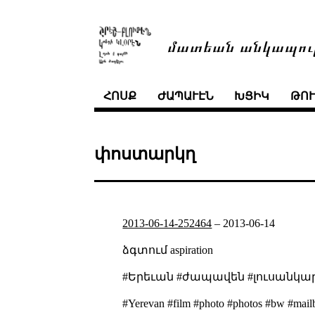
մատեան անկապու
ՀՈՍՔ
ԺԱՊԱՒԷՆ
ԽՑԻԿ
ԹՈ
փոստարկղ
2013-06-14-252464
–
2013-06-14
ձգտում
aspiration
#Երեւան #ժապավեն #լուսանկա
#Yerevan #film #photo #photos #bw #mailb