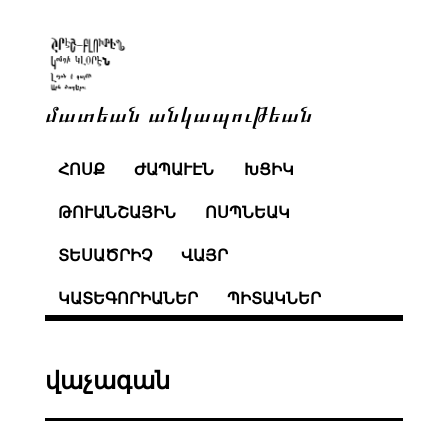
մատեան անկապութեան
ՀՈՍՔ
ԺԱՊԱՒԷՆ
ԽՑԻԿ
ԹՈՒԱՆՇԱՅԻՆ
ՈՍՊՆԵԱԿ
ՏԵՍԱԾՐԻՉ
ՎԱՅՐ
ԿԱՏԵԳՈՐԻԱՆԵՐ
ՊԻՏԱԿՆԵՐ
վաչագան