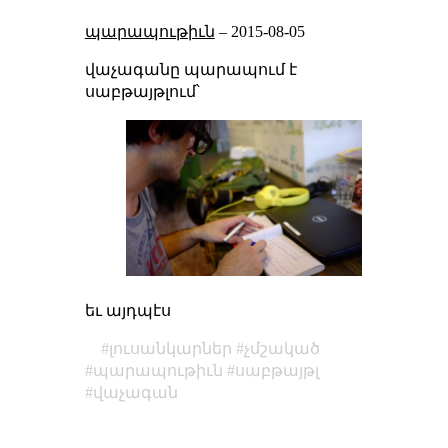
պարապութիւն
–
2015-08-05
վաչագանը պարապում է
սաբթայթլում՝
եւ այդպէս
լուսանկարներ
չմշակած
պարապութիւն
սաբթայթլ
վաչագան