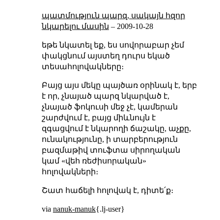
պատմություն պարզ, սակայն հզոր
նկարելու մասին
–
2009-10-28
եթե նկատել եք, ես սովորաբար չեմ
փակցնում այստեղ դուրս եկած
տեսահոլովակները։
Բայց այս մեկը պայծառ օրինակ է, երբ
է որ, չնայած պարզ նկարված է,
չնայած ֆոկուսի մեջ չէ, կամերան
շարժվում է, բայց միևնույն է
զգացվում է նկարողի ճաշակը, աչքը,
ունակությունը, ի տարբերություն
բազմաթիվ տուֆտա սիրողական
կամ «վեհ ռեժիսորական»
հոլովակների։
Շատ հաճելի հոլովակ է, դիտե՛ք։
via
nanuk-manuk
{.lj-user}