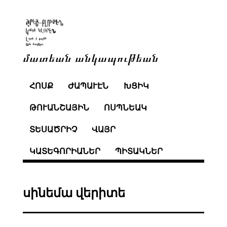
մատեան անկապութեան
ՀՈՍՔ
ԺԱՊԱՒԷՆ
ԽՑԻԿ
ԹՈՒԱՆՇԱՅԻՆ
ՈՍՊՆԵԱԿ
ՏԵՍԱԾՐԻՉ
ՎԱՅՐ
ԿԱՏԵԳՈՐԻԱՆԵՐ
ՊԻՏԱԿՆԵՐ
սինեմա վերիտե