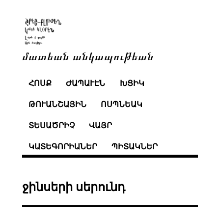
մատեան անկապութեան
ՀՈՍՔ
ԺԱՊԱՒԷՆ
ԽՑԻԿ
ԹՈՒԱՆՇԱՅԻՆ
ՈՍՊՆԵԱԿ
ՏԵՍԱԾՐԻՉ
ՎԱՅՐ
ԿԱՏԵԳՈՐԻԱՆԵՐ
ՊԻՏԱԿՆԵՐ
ջինսերի սերունդ