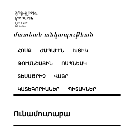
մատեան անկապութեան
ՀՈՍՔ
ԺԱՊԱՒԷՆ
ԽՑԻԿ
ԹՈՒԱՆՇԱՅԻՆ
ՈՍՊՆԵԱԿ
ՏԵՍԱԾՐԻՉ
ՎԱՅՐ
ԿԱՏԵԳՈՐԻԱՆԵՐ
ՊԻՏԱԿՆԵՐ
Ունամուտաբա