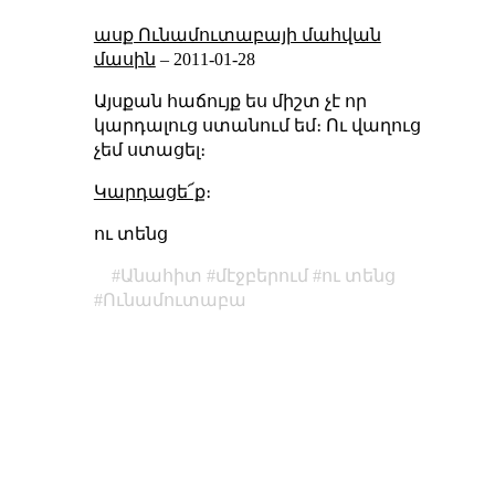
ասք Ունամուտաբայի մահվան
մասին
–
2011-01-28
Այսքան հաճույք ես միշտ չէ որ
կարդալուց ստանում եմ։ Ու վաղուց
չեմ ստացել։
Կարդացե՜ք
։
ու տենց
Անահիտ
մէջբերում
ու տենց
Ունամուտաբա