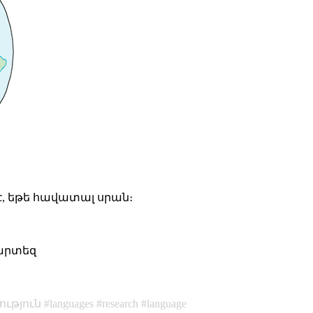
է, եթե հավատալ
սրան
։
#քարտեզ
ւթյուն
languages
research
language