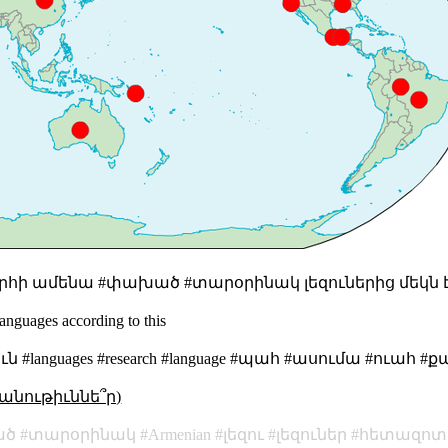
րհի ամենա #փախած #տարօրինակ լեզուներից մեկն 
languages
according to
this
ն #languages #research #language #պահ #ասումա #ուահ 
անութիւննե՞ր)
ած
տարօրինակ
Armenian
լեզու
լեզուներ
հետազոտո