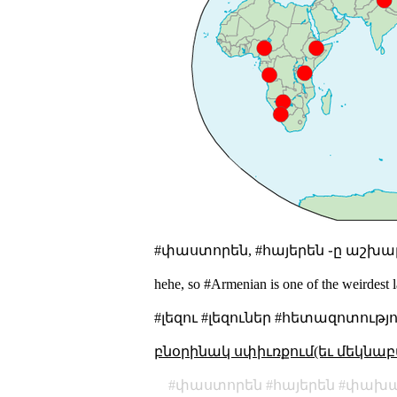
#փաստորեն, #հայերեն ֊ը աշխա
hehe, so #Armenian is one of
the weirdest 
#լեզու #լեզուներ #հետազոտությու
բնօրինակ սփիւռքում(եւ մեկնաբ
փաստորեն
հայերեն
փախ