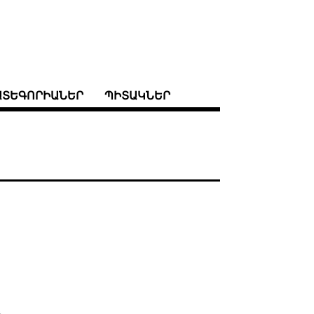
ԱՏԵԳՈՐԻԱՆԵՐ
ՊԻՏԱԿՆԵՐ