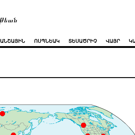
թեան
ՒԱՆՇԱՅԻՆ
ՈՍՊՆԵԱԿ
ՏԵՍԱԾՐԻՉ
ՎԱՅՐ
Կ