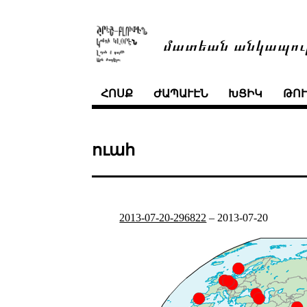
մատեան անկապու
ՀՈՍՔ
ԺԱՊԱՒԷՆ
ԽՑԻԿ
ԹՈ
ուահ
2013-07-20-296822
–
2013-07-20