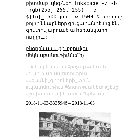
inkscape -z -b
բիտմաբ պնգ֊ներ՝
"rgb(255, 255, 255)" -e
${fn}_1500.png -w 1500 $i
տողով։
բոլոր նկարները ցուցահանդէսից են,
գիմփով արուած ա հեռանկարի
ուղղում։
բնօրինակ սփիւռքում(եւ
մեկնաբանութիւննե՞ր)
մազմանեան
քոչար
սեւան
ճարտարապետութիւն
սեւանի_գրողների_տուն
պատմութիւն
ճոտո
մակետ
շէնք
շախմատային_տուն
երեւան
2018-11-03-3335946
–
2018-11-03