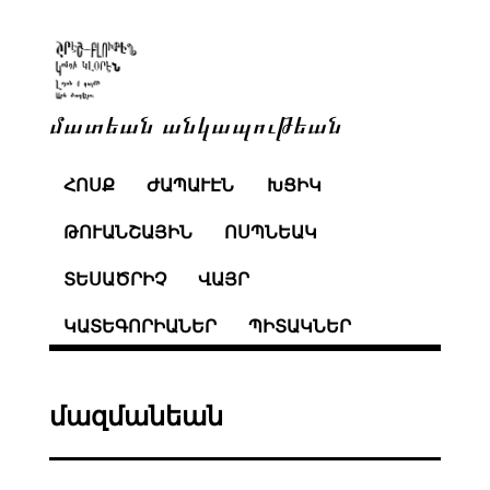
մատեան անկապութեան
ՀՈՍՔ
ԺԱՊԱՒԷՆ
ԽՑԻԿ
ԹՈՒԱՆՇԱՅԻՆ
ՈՍՊՆԵԱԿ
ՏԵՍԱԾՐԻՉ
ՎԱՅՐ
ԿԱՏԵԳՈՐԻԱՆԵՐ
ՊԻՏԱԿՆԵՐ
մազմանեան