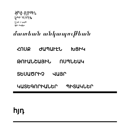
մատեան անկապութեան
ՀՈՍՔ
ԺԱՊԱՒԷՆ
ԽՑԻԿ
ԹՈՒԱՆՇԱՅԻՆ
ՈՍՊՆԵԱԿ
ՏԵՍԱԾՐԻՉ
ՎԱՅՐ
ԿԱՏԵԳՈՐԻԱՆԵՐ
ՊԻՏԱԿՆԵՐ
հյդ