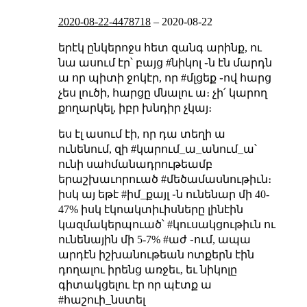
2020-08-22-4478718
–
2020-08-22
երէկ ընկերոջս հետ զանգ արինք, ու
նա ասում էր՝ բայց #նիկոլ ֊ն էն մարդն
ա որ պիտի ջոկէր, որ #մլցեք ֊ով հարց
չես լուծի, հարցը մնալու ա։ չի՛ կարող
քողարկել, իբր խնդիր չկայ։
ես էլ ասում էի, որ դա տեղի ա
ունենում, զի #կարում_ա_անում_ա՝
ունի սահմանադրութեամբ
երաշխաւորուած #մեծամասնութիւն։
իսկ այ եթէ #իմ_քայլ ֊ն ունենար մի 40-
47% իսկ էկոակտիւիսները լինէին
կազմակերպուած՝ #կուսակցութիւն ու
ունենային մի 5-7% #աժ ֊ում, ապա
արդէն իշխանութեան ոտքերն էին
դողալու իրենց առջեւ, եւ նիկոլը
գիտակցելու էր որ պէտք ա
#հաշուի_նստել