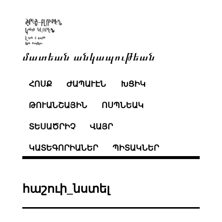
մատեան անկապութեան
ՀՈՍՔ
ԺԱՊԱՒԷՆ
ԽՑԻԿ
ԹՈՒԱՆՇԱՅԻՆ
ՈՍՊՆԵԱԿ
ՏԵՍԱԾՐԻՉ
ՎԱՅՐ
ԿԱՏԵԳՈՐԻԱՆԵՐ
ՊԻՏԱԿՆԵՐ
հաշուի_նստել