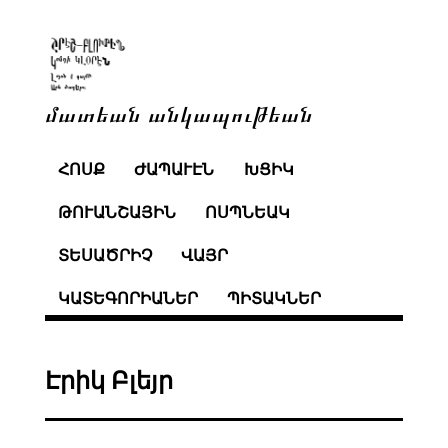
մատեան անկապութեան
ՀՈՍՔ
ԺԱՊԱՒԷՆ
ԽՑԻԿ
ԹՈՒԱՆՇԱՅԻՆ
ՈՍՊՆԵԱԿ
ՏԵՍԱԾՐԻՉ
ՎԱՅՐ
ԿԱՏԵԳՈՐԻԱՆԵՐ
ՊԻՏԱԿՆԵՐ
Էրիկ Բլեյր