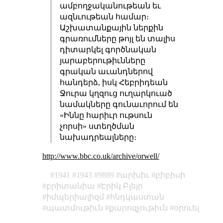
ամբողջականութեան եւ
ազնւութեան համար։
Աշխատանքային ներքին
գրառումները թոյլ են տալիս
դիտարկել գործնական
յարաբերութիւնները
գրական աւանդներով
հանդերձ, իսկ Հեբրիդեան
Ջուրա կղզուց ուղարկուած
նամակները գունաւորում են
«Իննը հարիւր ութսուն
չորսի» ստեղծման
նախադրեալները։
http://www.bbc.co.uk/archive/orwell/
1941
1943
9889
արխիւ
բիբիսի
բրիտանիա
Էրիկ Բլեյր
իմպերիալիզմ
հնդկաստան
պատմութիւն
քարոզչութիւն
օրուել