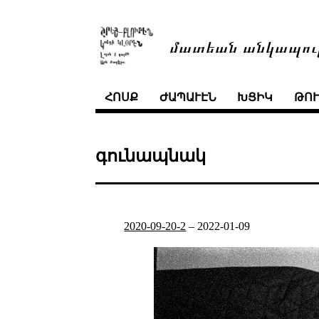
մատեան անկապու
ՀՈՍՔ
ԺԱՊԱՒԷՆ
ԽՑԻԿ
ԹՈ
գունապնակ
2020-09-20-2
–
2022-01-09