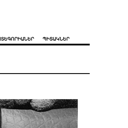
ԱՏԵԳՈՐԻԱՆԵՐ
ՊԻՏԱԿՆԵՐ