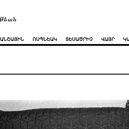
թեան
ՒԱՆՇԱՅԻՆ
ՈՍՊՆԵԱԿ
ՏԵՍԱԾՐԻՉ
ՎԱՅՐ
Կ