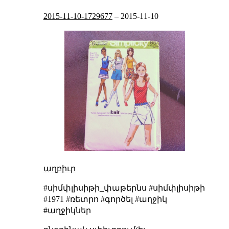
2015-11-10-1729677
–
2015-11-10
աղբիւր
#սիմփլիսիթի_փաթերնս #սիմփլիսիթի
#1971 #ռետրո #գործել #աղջիկ
#աղջիկներ