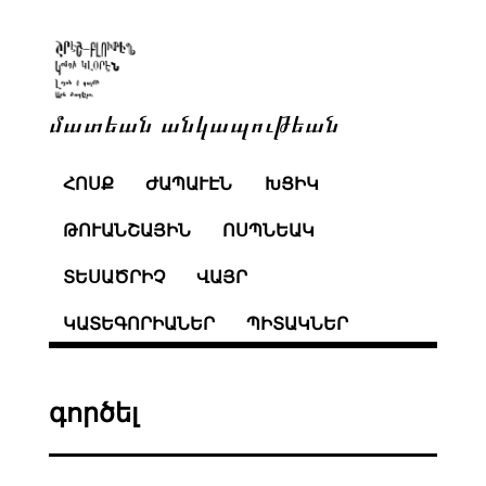
մատեան անկապութեան
ՀՈՍՔ
ԺԱՊԱՒԷՆ
ԽՑԻԿ
ԹՈՒԱՆՇԱՅԻՆ
ՈՍՊՆԵԱԿ
ՏԵՍԱԾՐԻՉ
ՎԱՅՐ
ԿԱՏԵԳՈՐԻԱՆԵՐ
ՊԻՏԱԿՆԵՐ
գործել