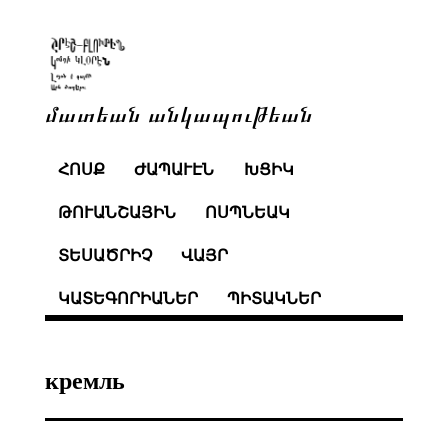
մատեան անկապութեան
ՀՈՍՔ
ԺԱՊԱՒԷՆ
ԽՑԻԿ
ԹՈՒԱՆՇԱՅԻՆ
ՈՍՊՆԵԱԿ
ՏԵՍԱԾՐԻՉ
ՎԱՅՐ
ԿԱՏԵԳՈՐԻԱՆԵՐ
ՊԻՏԱԿՆԵՐ
кремль