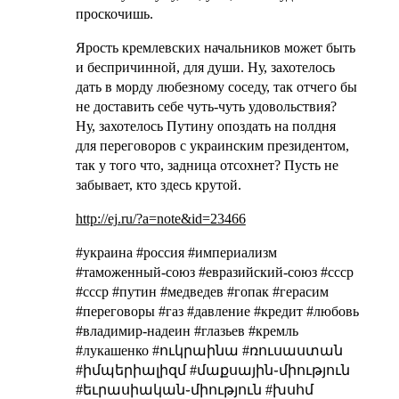
проскочишь.
Ярость кремлевских начальников может быть
и беспричинной, для души. Ну, захотелось
дать в морду любезному соседу, так отчего бы
не доставить себе чуть-чуть удовольствия?
Ну, захотелось Путину опоздать на полдня
для переговоров с украинским президентом,
так у того что, задница отсохнет? Пусть не
забывает, кто здесь крутой.
http://ej.ru/?a=note&id=23466
#украина #россия #империализм
#таможенный-союз #евразийский-союз #cccp
#ссср #путин #медведев #гопак #герасим
#переговоры #газ #давление #кредит #любовь
#владимир-надеин #глазьев #кремль
#лукашенко #ուկրաինա #ռուսաստան
#իմպերիալիզմ #մաքսային֊միություն
#եւրասիական֊միություն #խսհմ