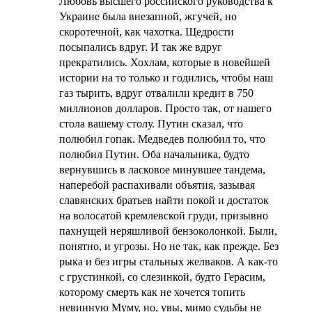
Любовь высшего российского руководства к
Украине была внезапной, жгучей, но
скоротечной, как чахотка. Щедрости
посыпались вдруг. И так же вдруг
прекратились. Хохлам, которые в новейшей
истории на то только и годились, чтобы наш
газ тырить, вдруг отвалили кредит в 750
миллионов долларов. Просто так, от нашего
стола вашему столу. Путин сказал, что
полюбил гопак. Медведев полюбил то, что
полюбил Путин. Оба начальника, будто
вернувшись в ласковое минувшее тандема,
наперебой распахивали объятия, зазывая
славянских братьев найти покой и достаток
на волосатой кремлевской груди, призывно
пахнущей неряшливой бензоколонкой. Были,
понятно, и угрозы. Но не так, как прежде. Без
рыка и без игры стальных желваков. А как-то
с грустинкой, со слезинкой, будто Герасим,
которому смерть как не хочется топить
невинную Муму, но, увы, мимо судьбы не