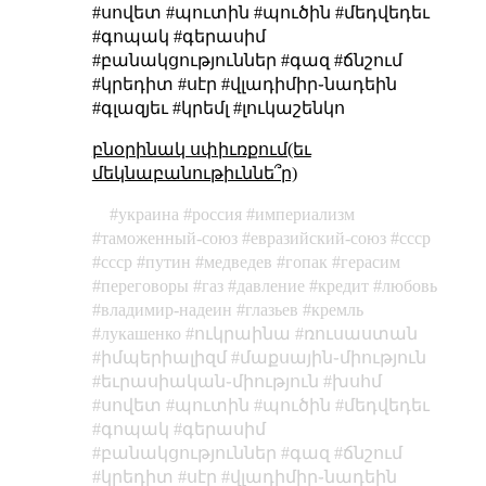
#սովետ #պուտին #պուծին #մեդվեդեւ
#գոպակ #գերասիմ
#բանակցություններ #գազ #ճնշում
#կրեդիտ #սէր #վլադիմիր֊նադեին
#գլազյեւ #կրեմլ #լուկաշենկո
բնօրինակ սփիւռքում(եւ
մեկնաբանութիւննե՞ր)
украина
россия
империализм
таможенный-союз
евразийский-союз
cccp
ссср
путин
медведев
гопак
герасим
переговоры
газ
давление
кредит
любовь
владимир-надеин
глазьев
кремль
лукашенко
ուկրաինա
ռուսաստան
իմպերիալիզմ
մաքսային֊միություն
եւրասիական֊միություն
խսհմ
սովետ
պուտին
պուծին
մեդվեդեւ
գոպակ
գերասիմ
բանակցություններ
գազ
ճնշում
կրեդիտ
սէր
վլադիմիր֊նադեին