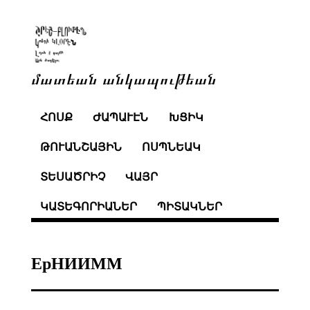
մատեան անկապութեան
ՀՈՍՔ
ԺԱՊԱՒԷՆ
ԽՑԻԿ
ԹՈՒԱՆՇԱՅԻՆ
ՈՍՊՆԵԱԿ
ՏԵՍԱԾՐԻՉ
ՎԱՅՐ
ԿԱՏԵԳՈՐԻԱՆԵՐ
ՊԻՏԱԿՆԵՐ
ЕрНИИММ