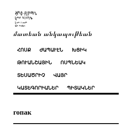
մատեան անկապութեան
ՀՈՍՔ
ԺԱՊԱՒԷՆ
ԽՑԻԿ
ԹՈՒԱՆՇԱՅԻՆ
ՈՍՊՆԵԱԿ
ՏԵՍԱԾՐԻՉ
ՎԱՅՐ
ԿԱՏԵԳՈՐԻԱՆԵՐ
ՊԻՏԱԿՆԵՐ
гопак