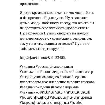
проскочишь.
Ярость кремлевских начальников может быть
и беспричинной, для души. Ну, захотелось
дать в морду любезному соседу, так отчего бы
не доставить себе чуть-чуть удовольствия?
Ну, захотелось Путину опоздать на полдня
для переговоров с украинским президентом,
так у того что, задница отсохнет? Пусть не
забывает, кто здесь крутой.
http://ej.ru/?a=note&id=23466
#украина #россия #империализм
#таможенный-союз #евразийский-союз #cccp
#ссср #путин #медведев #гопак #герасим
#переговоры #газ #давление #кредит #любовь
#владимир-надеин #глазьев #кремль
#лукашенко #ուկրաինա #ռուսաստան
#իմպերիալիզմ #մաքսային֊միություն
#եւրասիական֊միություն #խսհմ