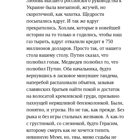
Любовь высшего российского руководства к
Украине была внезапной, жгучей, но
скоротечной, как чахотка. Щедрости
посыпались вдруг. И так же вдруг
прекратились. Хохлам, которые в новейшей
истории на то только и годились, чтобы наш
газ тырить, вдруг отвалили кредит в 750
миллионов долларов. Просто так, от нашего
стола вашему столу. Путин сказал, что
полюбил гопак. Медведев полюбил то, что
полюбил Путин. Оба начальника, будто
вернувшись в ласковое минувшее тандема,
наперебой распахивали объятия, зазывая
славянских братьев найти покой и достаток
на волосатой кремлевской груди, призывно
пахнущей неряшливой бензоколонкой. Были,
понятно, и угрозы. Но не так, как прежде. Без
рыка и без игры стальных желваков. А как-то
с грустинкой, со слезинкой, будто Герасим,
которому смерть как не хочется топить
невинную Муму, но, увы, мимо судьбы не