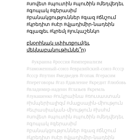
#սովետ #պուտին #պուծին #մեդվեդեւ
#գոպակ #գերասիմ
#բանակցություններ #գազ #ճնշում
#կրեդիտ #սէր #վլադիմիր֊նադեին
#գլազյեւ #կրեմլ #լուկաշենկո
բնօրինակ սփիւռքում(եւ
մեկնաբանութիւննե՞ր)
украина
россия
империализм
таможенный-союз
евразийский-союз
cccp
ссср
путин
медведев
гопак
герасим
переговоры
газ
давление
кредит
любовь
владимир-надеин
глазьев
кремль
лукашенко
ուկրաինա
ռուսաստան
իմպերիալիզմ
մաքսային֊միություն
եւրասիական֊միություն
խսհմ
սովետ
պուտին
պուծին
մեդվեդեւ
գոպակ
գերասիմ
բանակցություններ
գազ
ճնշում
կրեդիտ
սէր
վլադիմիր֊նադեին