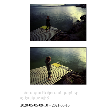
ժապաւէն
լուսանկարներ
չմշակած
լիճ
2020-05-05-09-10
–
2021-05-16