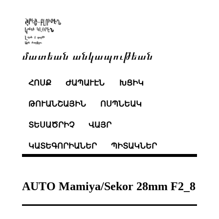
մատեան անկապութեան
ՀՈՍՔ
ԺԱՊԱՒԷՆ
ԽՑԻԿ
ԹՈՒԱՆՇԱՅԻՆ
ՈՍՊՆԵԱԿ
ՏԵՍԱԾՐԻՉ
ՎԱՅՐ
ԿԱՏԵԳՈՐԻԱՆԵՐ
ՊԻՏԱԿՆԵՐ
AUTO Mamiya/Sekor 28mm F2_8