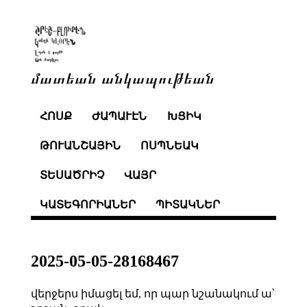
մատեան անկապութեան
ՀՈՍՔ
ԺԱՊԱՒԷՆ
ԽՑԻԿ
ԹՈՒԱՆՇԱՅԻՆ
ՈՍՊՆԵԱԿ
ՏԵՍԱԾՐԻՉ
ՎԱՅՐ
ԿԱՏԵԳՈՐԻԱՆԵՐ
ՊԻՏԱԿՆԵՐ
2025-05-05-28168467
վերջերս իմացել եմ, որ պար նշանակում ա՝