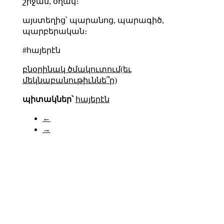
շրջան, օղակ։
այստեղից՝ պարանոց, պարագիծ,
պարբերական։
#հայերէն
բնօրինակ ծմակուտում(եւ
մեկնաբանութիւննե՞ր)
պիտակներ՝
հայերէն
←
→