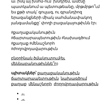
ա։ իսկ այ խսհմ֊ում՝ խնդրեմ, ամէնը
պատկանում ա պետութեանը, մրթմրթո՞ւմ
ես քթի տակ՝ գուլագ, ու գրանդիոզ
երազանքների միակ սահմանափակող
յանգամանքը՝ փողի բացակայութիւնն էր։
#քաղաքականութիւն
#ճարտարապետութիւն #նախագծում
#քաղաք #մենաշնորհ
#ժողովրդավարութիւն
բնօրինակ ծմակուտում(եւ
մեկնաբանութիւննե՞ր)
պիտակներ՝
քաղաքականութիւն
ճարտարապետութիւն
նախագծում
քաղաք
մենաշնորհ
ժողովրդավարութիւն
←
→