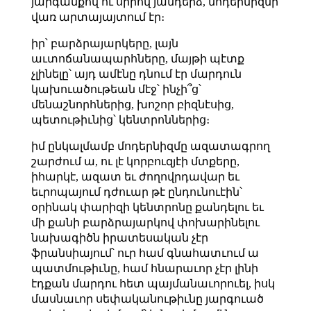
յարգանքով ու սիրով յանդերձ, մոդերնիզմի
վառ արտայայտում էր։
իր՝ բարձրայարկերը, լայն
աւտոճանապարհները, մայթի պէտք
չլինելը՝ այդ ամէնը դնում էր մարդուն
կախուածութեան մէջ՝ ինչի՞ց՝
մենաշնորհներից, խոշոր բիզնէսից,
պետութիւնից՝ կենտրոններից։
իմ ընկալմամբ մոդերնիզմը ազատագրող
շարժում ա, ու լէ կորբուզյէի մտքերը,
իհարկէ, ազատ եւ ժողովրդավար եւ
եւրոպայում դժուար թէ ընդունուէին՝
օրինակ փարիզի կենտրոնը քանդելու եւ
մի քանի բարձրայարկով փոխարինելու
նախագիծն իրատեսական չէր
ֆրանսիայում՝ ուր համ գնահատւում ա
պատմութիւնը, համ հնարաւոր չէր լինի
էդքան մարդու հետ պայմանաւորուել, իսկ
մասնաւոր սեփականութիւնը յարգուած