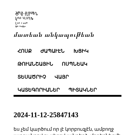
մատեան անկապութեան
ՀՈՍՔ
ԺԱՊԱՒԷՆ
ԽՑԻԿ
ԹՈՒԱՆՇԱՅԻՆ
ՈՍՊՆԵԱԿ
ՏԵՍԱԾՐԻՉ
ՎԱՅՐ
ԿԱՏԵԳՈՐԻԱՆԵՐ
ՊԻՏԱԿՆԵՐ
2024-11-12-25847143
ես չեմ կարծում որ լէ կորբուզյէն, ամբողջ