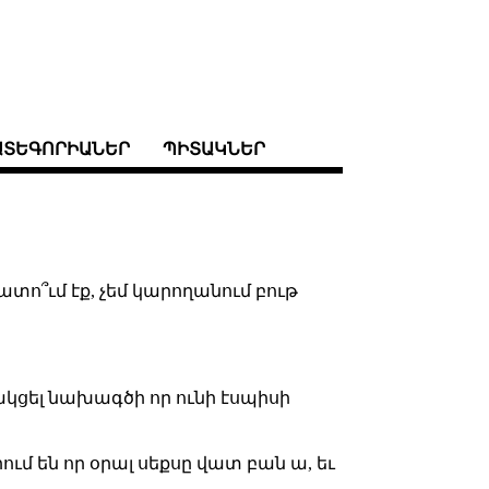
ԱՏԵԳՈՐԻԱՆԵՐ
ՊԻՏԱԿՆԵՐ
ատո՞ւմ էք, չեմ կարողանում բութ
կցել նախագծի որ ունի էսպիսի
ում են որ օրալ սեքսը վատ բան ա, եւ