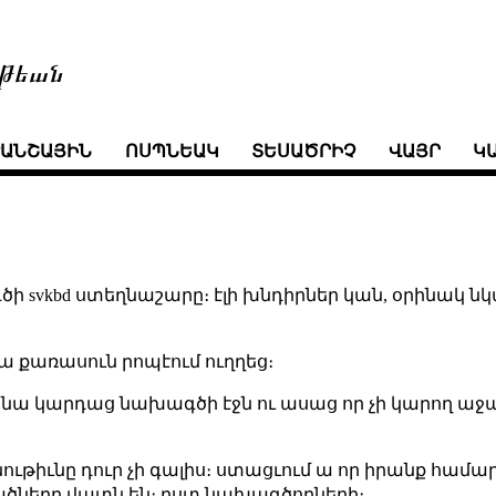
թեան
ՒԱՆՇԱՅԻՆ
ՈՍՊՆԵԱԿ
ՏԵՍԱԾՐԻՉ
ՎԱՅՐ
Կ
գծի svkbd ստեղնաշարը։ էլի խնդիրներ կան, օրինակ նկ
 նա քառասուն րոպէում ուղղեց։
նա կարդաց նախագծի էջն ու ասաց որ չի կարող աջա
ութիւնը դուր չի գալիս։ ստացւում ա որ իրանք համար
ածները վատն են։ ըստ նախագծողների։