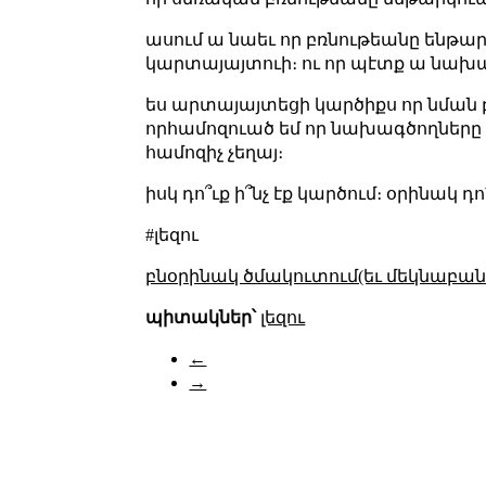
ասում ա նաեւ որ բռնութեանը ենթար
կարտայայտուի։ ու որ պէտք ա նախագծ
ես արտայայտեցի կարծիքս որ նման բ
որհամոզուած եմ որ նախագծողները 
համոզիչ չեղայ։
իսկ դո՞ւք ի՞նչ էք կարծում։ օրինակ դո՛ւ
#լեզու
բնօրինակ ծմակուտում(եւ մեկնաբանո
պիտակներ՝
լեզու
←
→