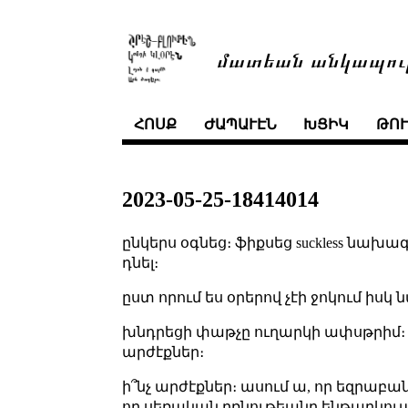
մատեան անկապու
ՀՈՍՔ
ԺԱՊԱՒԷՆ
ԽՑԻԿ
ԹՈ
2023-05-25-18414014
ընկերս օգնեց։ ֆիքսեց suckless նախա
դնել։
ըստ որում ես օրերով չէի ջոկում իսկ
խնդրեցի փաթչը ուղարկի ափսթրիմ։ 
արժէքներ։
ի՞նչ արժէքներ։ ասում ա, որ եզրաբան
որ սեռական բռնութեանը ենթարկու