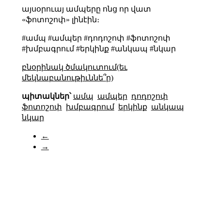
այսօրուայ ամպերը ոնց որ վատ
«ֆոտոշոփ» լինէին։
#ամպ #ամպեր #դոդոշոփ #ֆոտոշոփ
#խմբագրում #երկինք #անկապ #նկար
բնօրինակ ծմակուտում(եւ
մեկնաբանութիւննե՞ր)
պիտակներ՝
ամպ
ամպեր
դոդոշոփ
ֆոտոշոփ
խմբագրում
երկինք
անկապ
նկար
←
→