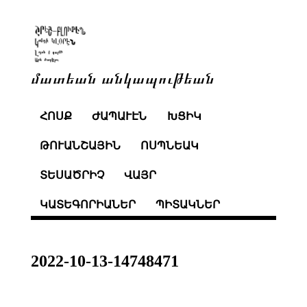
մատեան անկապութեան
ՀՈՍՔ
ԺԱՊԱՒԷՆ
ԽՑԻԿ
ԹՈՒԱՆՇԱՅԻՆ
ՈՍՊՆԵԱԿ
ՏԵՍԱԾՐԻՉ
ՎԱՅՐ
ԿԱՏԵԳՈՐԻԱՆԵՐ
ՊԻՏԱԿՆԵՐ
2022-10-13-14748471