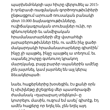
պարխեմոնկօյի այս հիւրը վերլուծել ա 2015֊
ի դոնբասի ռազմական գործողութիւնիերի
ընթացքում արուած ռուսական բանակի
մօտ 10.000 ձայնագրութիւնները,
ուվիճակագրական տուեալներ ունի, որ
զինուորների եւ անմիջական
հրամանատարների մէջ վստահելի
յարաբերութիւններ էին, ու ամէն ինչ ցածր
մակարդակի հրամանատարները գիտէին՝
ինչը չի պայթել, ինչը պայթել ա տեղում, եւ
սպանել շուրջը գտնուող կրակող
մարդկանց, բայց բարձր սպաներին ամէնը
չեն յայտնել, կամ յայտնել են այլ կերպ
ձեւակերպած։
նաեւ հաքերներից խօսեցին, էս քանի օրն
էլ սիւիլնէթը յիշեցրեց մեր պատերազմի
ժամանակ «ղարաբաղ տելեկօմ»֊ը
կոտրելու մասին, ուզում եմ ասել՝ գիտէք, էդ
ամէն հաքերը որ եղել են, չեն եղել այդ