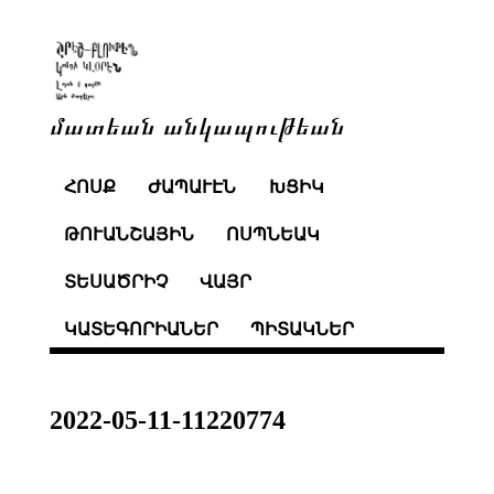
մատեան անկապութեան
ՀՈՍՔ
ԺԱՊԱՒԷՆ
ԽՑԻԿ
ԹՈՒԱՆՇԱՅԻՆ
ՈՍՊՆԵԱԿ
ՏԵՍԱԾՐԻՉ
ՎԱՅՐ
ԿԱՏԵԳՈՐԻԱՆԵՐ
ՊԻՏԱԿՆԵՐ
2022-05-11-11220774