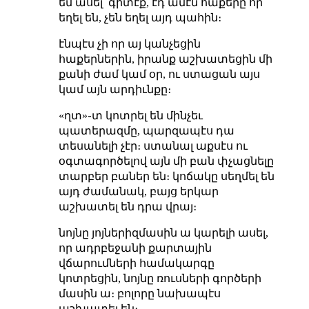
եմ ասել՝ գիտէք, էդ ամէն հաքերը որ
եղել են, չեն եղել այդ պահին։
էնպէս չի որ այ կանչեցին
հաքերներին, իրանք աշխատեցին մի
քանի ժամ կամ օր, ու ստացան այս
կամ այն արդիւնքը։
«ղտ»֊տ կոտրել են մինչեւ
պատերազմը, պարզապէս դա
տեսանելի չէր։ ստանալ աքսէս ու
օգտագործելով այն մի բան փչացնելը
տարբեր բաներ են։ կոճակը սեղմել են
այդ ժամանակ, բայց երկար
աշխատել են դրա վրայ։
նոյնը յոյներիզմասին ա կարելի ասել,
որ ադրբեջանի քարտային
վճարումների համակարգը
կոտրեցին, նոյնը ռուսների գործերի
մասին ա։ բոլորը նախապէս
աշխատել են։