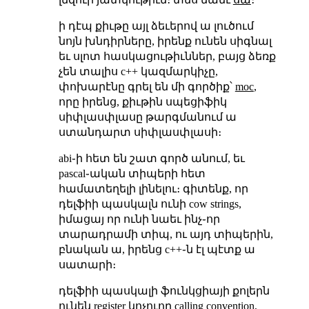
ի դէպ քիւթը այլ ձեւերով ա լուծում
նոյն խնդիրները, իրենք ունեն սիգնալ
եւ սլոտ հասկացութիւններ, բայց ձեռք
չեն տալիս c++ կազմարկիչը,
փոխարէնը գրել են մի գործիք՝
moc
,
որը իրենց, քիւթին սպեցիֆիկ
սիփլասփլասը թարգմանում ա
ստանդարտ սիփլասփլասի։
abi֊ի հետ են շատ գործ անում, եւ
pascal֊ական տիպերի հետ
համատեղելի լինելու։ գիտենք, որ
դելֆիի պասկալն ունի cow strings,
իմացայ որ ունի նաեւ ինչ֊որ
տարադրամի տիպ, ու այդ տիպերին,
բնական ա, իրենց c++֊ն էլ պէտք ա
սատարի։
դելֆիի պասկալի ֆունկցիայի քոլերն
ունեն register կոչուող calling convention,