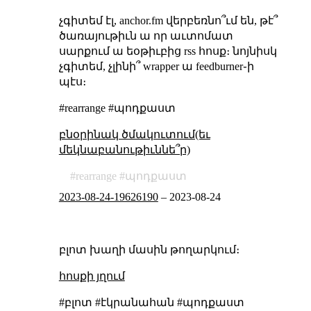
չգիտեմ էլ, anchor.fm վերբեռնո՞ւմ են, թէ՞
ծառայութիւն ա որ աւտոմատ
սարքում ա եօթիւբից rss հոսք։ նոյնիսկ
չգիտեմ, չլինի՞ wrapper ա feedburner֊ի
պէս։
#rearrange #պոդքաստ
բնօրինակ ծմակուտում(եւ
մեկնաբանութիւննե՞ր)
rearrange
պոդքաստ
2023-08-24-19626190
–
2023-08-24
բլոտ խաղի մասին թողարկում։
հոսքի յղում
#բլոտ #էկրանահան #պոդքաստ