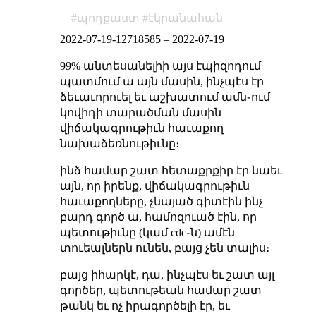
պոդքաստ
էկրանահան
2022-07-19-12718585
–
2022-07-19
99% անտեսանելիի
այս էպիզոդում
պատմում ա այն մասին, ինչպէս էր
ձեւաւորուել եւ աշխատում ամն֊ում
կովիդի տարածման մասին
վիճակագրութիւն հաւաքող
նախաձեռնութիւնը։
ինձ համար շատ հետաքրքիր էր նաեւ
այն, որ իրենք, վիճակագրութիւն
հաւաքողները, չնայած գիտէին ինչ
բարդ գործ ա, համոզուած էին, որ
պետութիւնը (կամ cdc֊ն) ամէն
տուեալներն ունեն, բայց չեն տալիս։
բայց իհարկէ, դա, ինչպէս եւ շատ այլ
գործեր, պետութեան համար շատ
թանկ եւ ոչ իրագործելի էր, եւ