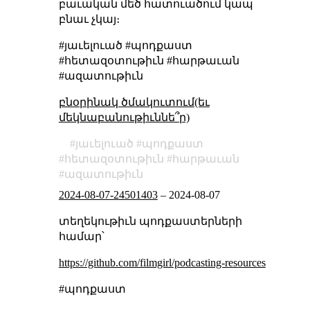
բաւական մեծ հատուածում կապ
բնաւ չկայ։
#յաւելուած #պոդքաստ
#հետազօտութիւն #հարթաւան
#ազատութիւն
բնօրինակ ծմակուտում(եւ
մեկնաբանութիւննե՞ր)
յաւելուած
պոդքաստ
հետազօտութիւն
հարթաւան
ազատութիւն
2024-08-07-24501403
–
2024-08-07
տեղեկութիւն պոդքաստերների
համար՝
https://github.com/filmgirl/podcasting-resources
#պոդքաստ