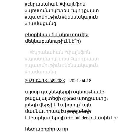
#էկրանահան #փայնֆոն
#պոստմարկէտօս #պոդքաստ
#պատմութիւն #կենսակայուն
#համացանց
բնօրինակ ծմակուտում(եւ
մեկնաբանութիւննե՞ր)
էկրանահան
փայնֆոն
պոստմարկէտօս
պոդքաստ
պատմութիւն
կենսակայուն
համացանց
2021-04-18-2492083
–
2021-04-18
այսօր դաշնեզերքի օգնութեամբ
բացայայտեցի cppcast պոդքաստը։
լսեցի վերջին էպիզոդը՝ այն
մասնաւորապէս ̶բ̶ո̶ր̶լ̶ա̶ն̶դ̶ի̶
էմբարկադերօյի c++ builder֊ի մասին
էր։
հետաքրքիր ա որ