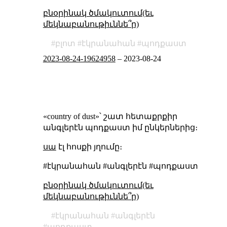
բնօրինակ ծմակուտում(եւ
մեկնաբանութիւննե՞ր)
բլոտ
էկրանահան
պոդքաստ
2023-08-24-19624958
–
2023-08-24
«country of dust»՝ շատ հետաքրքիր
անգլերէն պոդքաստ իմ ընկերներից։
սա
էլ հոսքի յղումը։
#էկրանահան #անգլերէն #պոդքաստ
բնօրինակ ծմակուտում(եւ
մեկնաբանութիւննե՞ր)
էկրանահան
անգլերէն
պոդքաստ