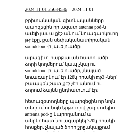
2024-11-01-25684536
–
2024-11-01
բրիտանական գիտնականները
պարզեցին որ ազատ antenna pod֊ն
աւելի լաւ ա քէշ անում նուագարկուող
թրէքը, քան սեփականատիրական
soundcloud֊ի յաւելուածը։
արագիւղ֊հարթաւան հատուածի
ձորի կողմերում կապ չկայ ու
soundcloud֊ի յաւելուածը, չնայած
նուագարկում էր 128կ որակի mp3 ֊ներ՝
բաւակեն շատ քէշ չէր անում ու
ձորում ձայնն ընդհատւում էր։
հետազօտողները պարզեցին որ նոյն
տեղում ու նոյն երթուղով շարժուելիս
antenna pod֊ը կարողանում ա
անընդհատ նուագարկել 320կ որակի
հոսքեր, չնայած ձորի շրջակայքում