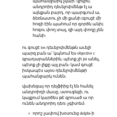
պահանջարկ չկար։ կրկին,
անդրոիդ դեւելոփմենթ էլ ա
այնքան բարդ, որ պարզւում ա,
ձեռնատու չի մի քանի (գուցէ մի
հոգի էին պահում որ գործն անի)
հոգու փող տալ, զի այդ փողը չեն
հանի։
ու գուցէ ios դեւելոփմենթն աւելի
պարզ բան ա՝ կպնում ես objective c
գրադարաններին, պէտք չի jni անել,
պէտք չի լիքը այլ բան։ կամ գուցէ
իսկապէս այօս դեւելոփմենթի
պահանջարկ ունեն։
վախեցայ որ դելֆիից էլ են հանել
անդրոիդի մասը, ստուգեցի, ու
կայքում կարծես թէ գրուած ա որ
ունեն անդրոիդ դեռ։ չգիտեմ։
որոշ չափով խօսուեց delphi֊ի