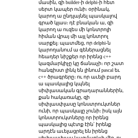
մասին, զի builder֊ի delphi֊ի հետ
սերտ կապեր ունի։ օրինակ,
կարող ա ընդլայնել պասկալով
գրած կլաս։ դէ բնական ա, զի
կարող ա ուզես մի կոնտրոլի
հիման վրայ մի այլ կոնտրոլ
սարքել։ պատմեց, որ delphi֊ն
կարողանում ա գեներացնել
հեադեր նիշքեր որ իրենց c++
կազմարկիչը կը ճանաչի։ որ շատ
հանգիստ լինկ են լինում pascal եւ
c++ ծրագրերը։ ու որ աւելի բարդ
ա պասկալից կպնել
սիփլասական գրադարաններին,
քան հակառակը, զի
սիփլասփլասը կոնստրուկտներ
ունի, որ պասկալը չունի։ իսկ այն
կոնստրուկտները որ իրենց
պասկալից պէտք էին՝ իրենք
արդէն աւելացրել են իրենց
սիփլասփլաս կազմարկչի մէջ, ու