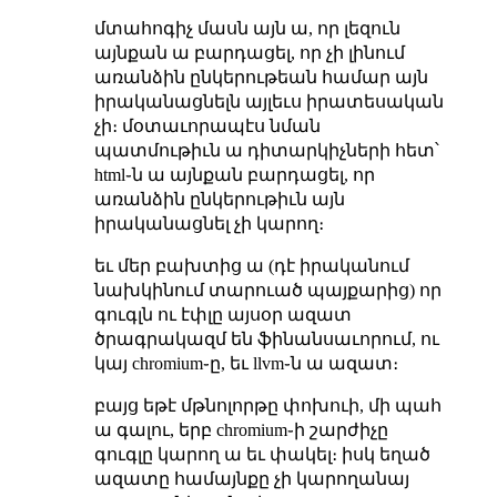
մտահոգիչ մասն այն ա, որ լեզուն
այնքան ա բարդացել, որ չի լինում
առանձին ընկերութեան համար այն
իրականացնելն այլեւս իրատեսական
չի։ մօտաւորապէս նման
պատմութիւն ա դիտարկիչների հետ՝
html֊ն ա այնքան բարդացել, որ
առանձին ընկերութիւն այն
իրականացնել չի կարող։
եւ մեր բախտից ա (դէ իրականում
նախկինում տարուած պայքարից) որ
գուգլն ու էփլը այսօր ազատ
ծրագրակազմ են ֆինանսաւորում, ու
կայ chromium֊ը, եւ llvm֊ն ա ազատ։
բայց եթէ մթնոլորթը փոխուի, մի պահ
ա գալու, երբ chromium֊ի շարժիչը
գուգլը կարող ա եւ փակել։ իսկ եղած
ազատը համայնքը չի կարողանայ