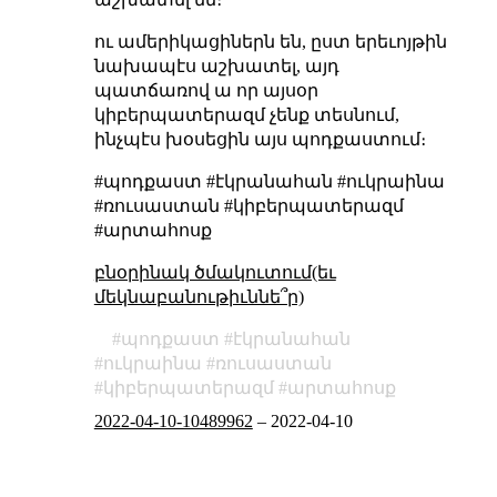
ու ամերիկացիներն են, ըստ երեւոյթին
նախապէս աշխատել, այդ
պատճառով ա որ այսօր
կիբերպատերազմ չենք տեսնում,
ինչպէս խօսեցին այս պոդքաստում։
#պոդքաստ #էկրանահան #ուկրաինա
#ռուսաստան #կիբերպատերազմ
#արտահոսք
բնօրինակ ծմակուտում(եւ
մեկնաբանութիւննե՞ր)
պոդքաստ
էկրանահան
ուկրաինա
ռուսաստան
կիբերպատերազմ
արտահոսք
2022-04-10-10489962
–
2022-04-10