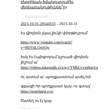
բնօրինակ ծմակուտում(եւ
մեկնաբանութիւննե՞ր)
պոդքաստ
2023-10-31-20544533
–
2023-10-31
էս վիդեօն չկայ լիւկի փիրթիւբում՝
https://www.youtube.com/watch?
v=9lDTdLQnSQo
իսկ էս էպիզոդում նշուած վիդեօն
յիշում ա՝
https://videos.lukesmith.xyz/w/cYMkUcvm8qn1ix5P4y
ու ասում ա՝ պոդքաստում ասել եմ։
զգացի որ պոդքաստ կայ։ ու գտայ՝
https://notrelated.xyz/
էնտեղ rss էլ կայ։