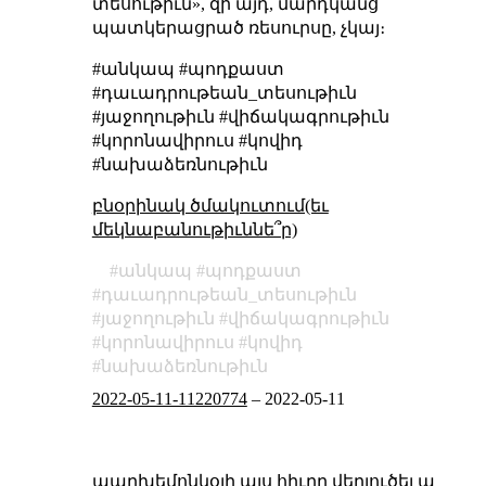
տեսութիւն», զի այդ, մարդկանց
պատկերացրած ռեսուրսը, չկայ։
#անկապ #պոդքաստ
#դաւադրութեան_տեսութիւն
#յաջողութիւն #վիճակագրութիւն
#կորոնավիրուս #կովիդ
#նախաձեռնութիւն
բնօրինակ ծմակուտում(եւ
մեկնաբանութիւննե՞ր)
անկապ
պոդքաստ
դաւադրութեան_տեսութիւն
յաջողութիւն
վիճակագրութիւն
կորոնավիրուս
կովիդ
նախաձեռնութիւն
2022-05-11-11220774
–
2022-05-11
պարխեմոնկօյի այս հիւրը վերլուծել ա