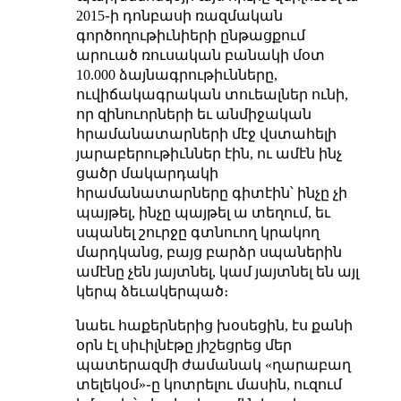
2015֊ի դոնբասի ռազմական
գործողութիւնիերի ընթացքում
արուած ռուսական բանակի մօտ
10.000 ձայնագրութիւնները,
ուվիճակագրական տուեալներ ունի,
որ զինուորների եւ անմիջական
հրամանատարների մէջ վստահելի
յարաբերութիւններ էին, ու ամէն ինչ
ցածր մակարդակի
հրամանատարները գիտէին՝ ինչը չի
պայթել, ինչը պայթել ա տեղում, եւ
սպանել շուրջը գտնուող կրակող
մարդկանց, բայց բարձր սպաներին
ամէնը չեն յայտնել, կամ յայտնել են այլ
կերպ ձեւակերպած։
նաեւ հաքերներից խօսեցին, էս քանի
օրն էլ սիւիլնէթը յիշեցրեց մեր
պատերազմի ժամանակ «ղարաբաղ
տելեկօմ»֊ը կոտրելու մասին, ուզում