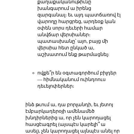
քաղաքականութիւնը
խանգարում ա իրենց
զարգանալ։ եւ այդ պատճառով էլ
վարողը հարցրեց, արդեօք կան
օփեն սորս դեւերի համար
անվճար վերսիաներ։
պատասխանը՝ այո, բայց մի
վերսիա հետ ընկած ա,
աշխատում ենք թարմացնել։
ովքե՞ր են օգտագործում բիլդեր
— հիմնականում ուինդոուս
դեւելոփերներ։
ինձ թւում ա, դա բորլանդի, եւ յետոյ
էմբարկադերօյի ամենամեծ
խնդիրներից ա, որ չեն կարողացել
հասցէագրել (այսպէս կարելի՞ ա
ասել), չեն կարողացել այնպէս անել որ