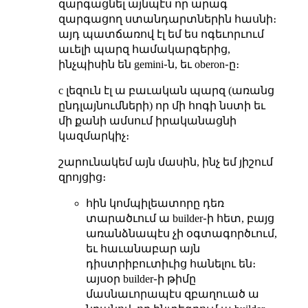
զարգացնել այնպէս որ արագ
զարգացող ստանդարտներին հասնի։
այդ պատճառով էլ եմ ես ոգեւորւում
աւելի պարզ համակարգերից,
ինչպիսին են gemini֊ն, եւ oberon֊ը։
c լեզուն էլ ա բաւական պարզ (առանց
ընդլայնումների) որ մի հոգի նստի եւ
մի քանի ամսում իրականացնի
կազմարկիչ։
շարունակեմ այն մասին, ինչ եմ յիշում
զրոյցից։
հին կոմպիլեատորը դեռ
տարածւում ա builder֊ի հետ, բայց
առանձնապէս չի օգտագործւում,
եւ հաւանաբար այն
դիստրիբուտիւից հանելու են։
այսօր builder֊ի թիմը
մասնաւորապէս զբաղուած ա