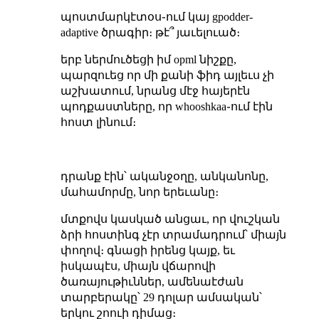
պոստմարկէտօս֊ում կայ gpodder-
adaptive ծրագիր։ թէ՞ յաւելուած։
երբ ներմուծեցի իմ opml նիշքը,
պարզուեց որ մի քանի ֆիդ այլեւս չի
աշխատում, նրանց մէջ հայերէն
պոդքաստները, որ whooshkaa֊ում էին
հոստ լինում։
դրանք էին՝ ականջօղը, անկանոնը,
մահամորմը, նոր երեւանը։
մտքովս կասկած անցաւ, որ վուշկան
ձրի հոստինգ չէր տրամադրում՝ միայն
փողով։ գնացի իրենց կայք, եւ
իսկապէս, միայն վճարովի
ծառայութիւններ, ամենաէժան
տարբերակը՝ 29 դոլար ամսական՝
երկու շոուի դիմաց։