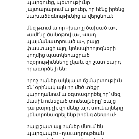
պարզուեց, պետութիւնը
յայտարարում ա թուեր, որ հէնց իրենց
նախաձեռնութիւնից ա վերցնում։
մեզ թւում ա որ «խաղը ծախած ա»,
«ամէնը ծանօթով ա», «սաղ
պայմանաւորուած ա», բայց
փաստացի այդ, կոնսպիրոլոգների
կողմից պատկերացրած
հզօրութիւնները չկան, զի շատ բարդ
իրագործելի են։
որոշ բաներ ակնյայտ ճշմարտութիւն
են՝ օրինակ այն որ մեծ տեքը
կարողանում ա օգտագործել իր՝ մեզ
մասին ունեցած տուեալները՝ բայց
դա բարդ չի, զի մենք այդ տուեալները
կենտրոնացրել ենք իրենց ձեռքում։
բայց շատ այլ բաներ մնում են
պարզապէս «դաւադրութեան