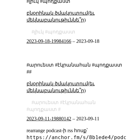
#լիւկ #պոդքաստ
բնօրինակ ծմակուտում(եւ
մեկնաբանութիւննե՞ր)
լիւկ
պոդքաստ
2023-09-18-19984166
–
2023-09-18
#արուեստ #էկրանահան #պոդքաստ
##
բնօրինակ ծմակուտում(եւ
մեկնաբանութիւննե՞ր)
արուեստ
էկրանահան
պոդքաստ
2023-09-11-19880142
–
2023-09-11
rearrange podcast֊ի rss հոսք՝
https://anchor.fm/s/8b1ede4/podcast/