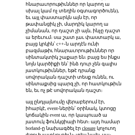
հնարաւորութիւններ որ կարող ա
սխալ կամ ոչ տեղին օգտագործուեն),
եւ այլ փաստարկն այն էր, որ
թափանցիկ չի, մարդիկ կարող ա
չիմանան, որ դաշտ չի այն, ինչը դաշտ
ա երեւում։ սա շատ լաւ փաստարկ ա,
բայց կրկին՝ c++֊ն արդէն ունի
բազմաթիւ հնարաւորութիւններ որ
սինտակտիկ շաքար են։ բայց ես ինքս
նոյն կարծիքի են՝ ինձ դուր չեն գալիս
յատկութիւններ, եթէ դրանք
սովորական դաշտի տեսք ունեն, ու
սինտաքսից պարզ չի, որ հատկութիւն
են, եւ ոչ թէ սովորական դաշտ։
այլ ընդլայնումը վերաբերում էր,
իհարկէ, event֊ներին՝ օրինակ, կտոցը
կոճակին event ա, որ կապուած ա
յատուկ ֆունկցիայի հետ։ այդ համար
borland֊ը նախագծել էր
closure
կոչուող
լեզուի յատկութիւն։ տես նաեւ
սա
։