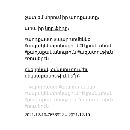
շատ եմ սիրում իր պոդքաստը։
ահա իր
նոր ֆիդը
։
#պոդքաստ #պարխոմենկօ
#ապակենտրոնացում #էկրանահան
#քաղաքականութիւն #ազատութիւն
#ռուսերէն
բնօրինակ ծմակուտում(եւ
մեկնաբանութիւննե՞ր)
պոդքաստ
պարխոմենկօ
ապակենտրոնացում
էկրանահան
քաղաքականութիւն
ազատութիւն
ռուսերէն
2021-12-10-7656922
–
2021-12-10