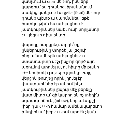
կանչւում ա setter մեթոդ, իսկ երբ
կարդում ես դրանից, իրականում
տակից կանչւում ա getter (fread) մեթոդ։
դրանք պէտք ա սահմանես, եթէ
հատկութիւն ես աւելացնում։
յատկութիւններ նաեւ ունի բորլանդի
c++ լեզուի դիալեկտը։
վարողը հարցրեց, արդե՞օք
ընկերութիւնը փորձել ա լեզուի
ընդլայնումներն աւելացնել c++
ստանդարտի մէջ։ ինչ֊որ գործ այդ
առումով արուել ա, ու հիւրը մի քանի
c++ կոմիտէի թղթերի յղուեց։ բայց
վերջին թուղթը որին յղուել էր
փաստարկներ էր անում ինչու
յատկութիւններ լեզուի մէջ բերելը
վատ միտք ա՝ զի կարող են ոչ տեղին
օգտագործուել (misuse), երբ պէտք չի
(իբր դա c++֊ի համար ամենակարեւոր
խնդիրն ա՝ իբր c++֊ում արդէն չկան