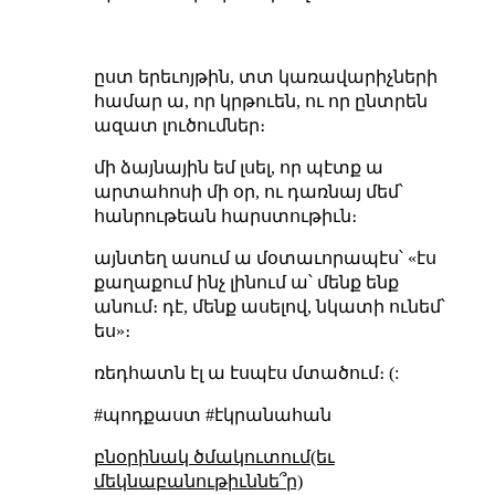
ըստ երեւոյթին, տտ կառավարիչների
համար ա, որ կրթուեն, ու որ ընտրեն
ազատ լուծումներ։
մի ձայնային եմ լսել, որ պէտք ա
արտահոսի մի օր, ու դառնայ մեմ՝
հանրութեան հարստութիւն։
այնտեղ ասում ա մօտաւորապէս՝ «էս
քաղաքում ինչ լինում ա՝ մենք ենք
անում։ դէ, մենք ասելով, նկատի ունեմ՝
ես»։
ռեդհատն էլ ա էսպէս մտածում։ (:
#պոդքաստ #էկրանահան
բնօրինակ ծմակուտում(եւ
մեկնաբանութիւննե՞ր)