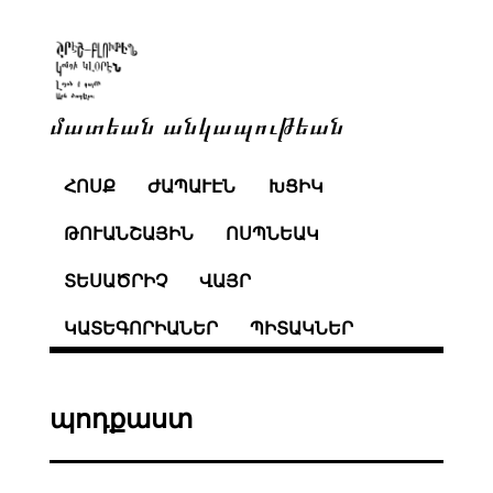
մատեան անկապութեան
ՀՈՍՔ
ԺԱՊԱՒԷՆ
ԽՑԻԿ
ԹՈՒԱՆՇԱՅԻՆ
ՈՍՊՆԵԱԿ
ՏԵՍԱԾՐԻՉ
ՎԱՅՐ
ԿԱՏԵԳՈՐԻԱՆԵՐ
ՊԻՏԱԿՆԵՐ
պոդքաստ