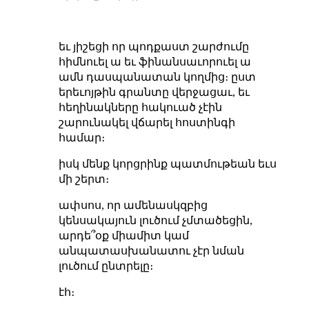
եւ յիշեցի որ պոդքաստ շարժումը
հիմնուել ա եւ ֆինանսաւորուել ա
ամն դասպանատան կողմից։ ըստ
երեւոյթին գրանտը վերջացաւ, եւ
հեղինակները հակուած չէին
շարունակել վճարել հոստինգի
համար։
իսկ մենք կորցրինք պատմութեան եւս
մի շերտ։
ափսոս, որ ամենասկզբից
կենսակայուն լուծում չմտածեցին,
արդե՞օք միամիտ կամ
անպատասխանատու չէր նման
լուծում ընտրելը։
էհ։