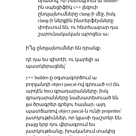
նրանով, որ ինտեգրում ա builder֊
ին սպեցիֆիկ c++ լեզուի
ընդլայնումները clang֊ի մէջ, իսկ
clang֊ի ներքին ինտերֆէյսները
փոխւում են, ու հետեւաբար դա
շարունակական պրոցես ա։
ի՞նչ ընդլայնումներ են դրանք։
դէ դա ես գիտէի, ու կարելի ա
պատկերացնել՝
c++ builder֊ը օգտագործում ա
բորլանդի object pascal֊ով գրուած vcl (եւ
արդէն fmx) գրադարանները։ իսկ
գրադարանները նախատեսուած են
gui ծրագրեր գրելու համար։ այդ
պատճառով object pascal֊ն ունի properties՝
յատկութիւններ, որ կլասի դաշտեր են։
բայց երբ դու վերագրում ես
յատկութեանը, իրականում տակից