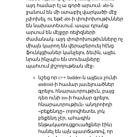
այդ համար էլ ա գործ արւում։ abi֊ն
ջանում են մի ստաբիլ վարկածի մէջ
չփոխել, ու եթէ abi֊ի փոփոխութիւններ
են նախատեսւում, ապա դրանք
արւում են մէյջըր ռելիզների
ժամանակ։ այդ փոփոխութիւնները ոչ
միայն կարող են վերաբերուել հէնց
ֆունկցիաներ կանչելու ձեւին, այլեւ
նրան ինչպէս են տուեալները
պահւում յիշողութեան մէջ։
նշեց որ c++ builder֊ն այլեւս չունի
android֊ի համար յաւելուածներ
գրելու հնարաւորութիւն, բայց
դեռ ունի ios֊ի համար գրելու
հնարաւորութիւն։ անդրոիդի
«բեքենդը» (որովհետեւ լոկ
բեքենդ չէր, ահագին
ենթակառուցքուածքներ էին)
հանել են այն պատճառով, որ