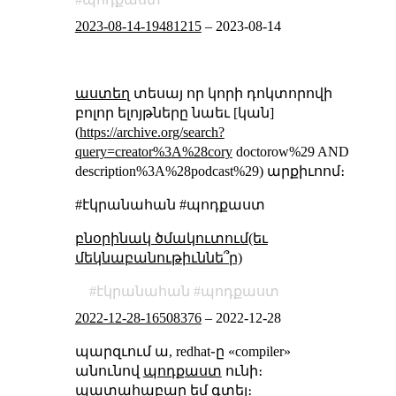
2023-08-14-19481215
–
2023-08-14
աստեղ
տեսայ որ կորի դոկտորովի
բոլոր ելոյթները նաեւ [կան]
(
https://archive.org/search?
query=creator%3A%28cory
doctorow%29 AND
description%3A%28podcast%29) արքիւոոմ։
#էկրանահան #պոդքաստ
բնօրինակ ծմակուտում(եւ
մեկնաբանութիւննե՞ր)
էկրանահան
պոդքաստ
2022-12-28-16508376
–
2022-12-28
պարզւում ա, redhat֊ը «compiler»
անունով
պոդքաստ
ունի։
պատահաբար եմ գտել։