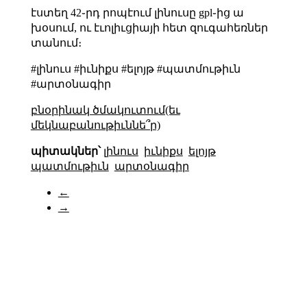
էստեղ 42֊րդ րոպէում լինուսը gpl֊ից ա
խօսում, ու էւոլիւցիայի հետ զուգահեռներ
տանում։
#լինուս #իւնիքս #ելոյթ #պատմութիւն
#արտօնագիր
բնօրինակ ծմակուտում(եւ
մեկնաբանութիւննե՞ր)
պիտակներ՝
լինուս
իւնիքս
ելոյթ
պատմութիւն
արտօնագիր
←
→