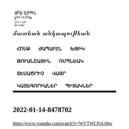
մատեան անկապութեան
ՀՈՍՔ
ԺԱՊԱՒԷՆ
ԽՑԻԿ
ԹՈՒԱՆՇԱՅԻՆ
ՈՍՊՆԵԱԿ
ՏԵՍԱԾՐԻՉ
ՎԱՅՐ
ԿԱՏԵԳՈՐԻԱՆԵՐ
ՊԻՏԱԿՆԵՐ
2022-01-14-8478702
https://www.youtube.com/watch?v=WVTWCPoUt8w