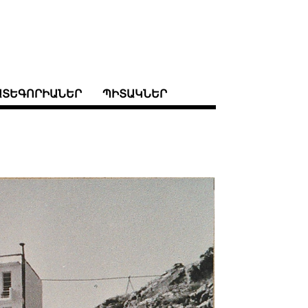
ԱՏԵԳՈՐԻԱՆԵՐ
ՊԻՏԱԿՆԵՐ