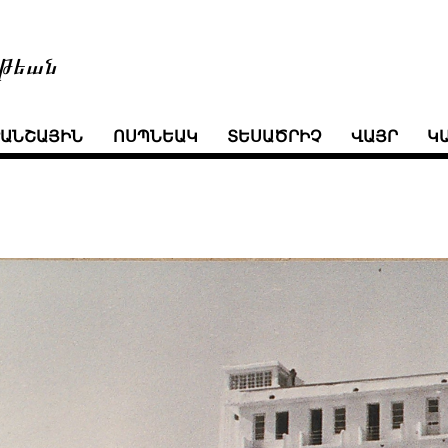
թեան
ՒԱՆՇԱՅԻՆ
ՈՍՊՆԵԱԿ
ՏԵՍԱԾՐԻՉ
ՎԱՅՐ
Կ