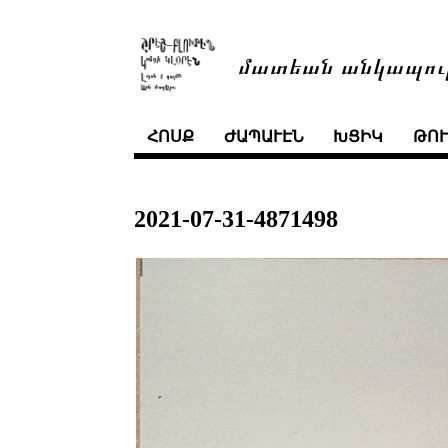
մատեան անկապու
ՀՈՍՔ
ԺԱՊԱՒԷՆ
ԽՑԻԿ
ԹՈ
2021-07-31-4871498