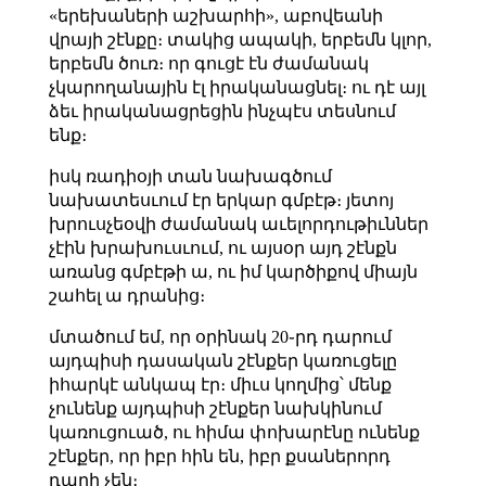
«երեխաների աշխարհի», աբովեանի
վրայի շէնքը։ տակից ապակի, երբեմն կլոր,
երբեմն ծուռ։ որ գուցէ էն ժամանակ
չկարողանային էլ իրականացնել։ ու դէ այլ
ձեւ իրականացրեցին ինչպէս տեսնում
ենք։
իսկ ռադիօյի տան նախագծում
նախատեսւում էր երկար գմբէթ։ յետոյ
խրուսչեօվի ժամանակ աւելորդութիւններ
չէին խրախուսւում, ու այսօր այդ շէնքն
առանց գմբէթի ա, ու իմ կարծիքով միայն
շահել ա դրանից։
մտածում եմ, որ օրինակ 20֊րդ դարում
այդպիսի դասական շէնքեր կառուցելը
իհարկէ անկապ էր։ միւս կողմից՝ մենք
չունենք այդպիսի շէնքեր նախկինում
կառուցուած, ու հիմա փոխարէնը ունենք
շէնքեր, որ իբր հին են, իբր քսաներորդ
դարի չեն։