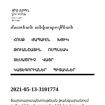
մատեան անկապութեան
ՀՈՍՔ
ԺԱՊԱՒԷՆ
ԽՑԻԿ
ԹՈՒԱՆՇԱՅԻՆ
ՈՍՊՆԵԱԿ
ՏԵՍԱԾՐԻՉ
ՎԱՅՐ
ԿԱՏԵԳՈՐԻԱՆԵՐ
ՊԻՏԱԿՆԵՐ
2021-05-13-3101774
ճարտարապետութեան թանգարանում