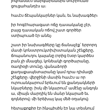
յովհաննէս մարգարեանին նուիրուած
ցուցահանդէս ա։
հաւէս ճէպանկարներ կան, եւ նախագծեր։
իր հոգէհարազատ ոճը դասականը չէր,
բայց դասական ոճով շատ գործեր
ստիպուած էր անել։
շատ իր նախագծերը կը ճանաչէք՝ երրորդ
մասի կոնստրուկտիւիստական շէնքերը,
ճոպանուղու կայանը (որից էսօր կարծես
բան չի մնացել), կոնեակի գործարանը,
ռադիօյի տունը, վանաձորի
քաղաքապետարանը կամ դրա դիմացի
շէնքերը։ վերջինի մասին հաւէս ա որ
ուրուանկարում երեւում են քանդակների
նկարները։ իսկ մի նկարում՝ ամէնը անգոյն
ա, միայն մարդիկ են մանր նկարած եւ
գոյներով։ մի երեխայ կայ մեծ օղակով։
հետաքրքիր էր ինչպիսին էր նա տեսնում