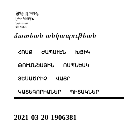
մատեան անկապութեան
ՀՈՍՔ
ԺԱՊԱՒԷՆ
ԽՑԻԿ
ԹՈՒԱՆՇԱՅԻՆ
ՈՍՊՆԵԱԿ
ՏԵՍԱԾՐԻՉ
ՎԱՅՐ
ԿԱՏԵԳՈՐԻԱՆԵՐ
ՊԻՏԱԿՆԵՐ
2021-03-20-1906381