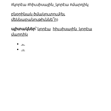
#կորէա #հիւսիսային_կորէա #մարդիկ
բնօրինակ ծմակուտում(եւ
մեկնաբանութիւննե՞ր)
պիտակներ՝
կորէա
հիւսիսային_կորէա
մարդիկ
←
→