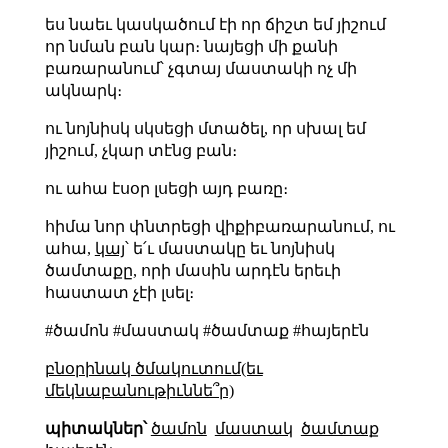
ես նաեւ կասկածում էի որ ճիշտ եմ յիշում
որ նման բան կար։ նայեցի մի քանի
բառարանում՝ չգտայ մաստակի ոչ մի
ակնարկ։
ու նոյնիսկ սկսեցի մտածել, որ սխալ եմ
յիշում, չկար տէնց բան։
ու ահա էսօր լսեցի այդ բառը։
հիմա նոր փնտրեցի վիքիբառարանում, ու
ահա,
կայ
՝ ե՛ւ մաստակը եւ նոյնիսկ
ծամտաքը, որի մասին արդէն երեւի
հաստատ չէի լսել։
#ծամոն #մաստակ #ծամտաք #հայերէն
բնօրինակ ծմակուտում(եւ
մեկնաբանութիւննե՞ր)
պիտակներ՝
ծամոն
մաստակ
ծամտաք