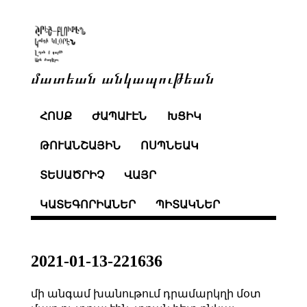
մատեան անկապութեան
ՀՈՍՔ
ԺԱՊԱՒԷՆ
ԽՑԻԿ
ԹՈՒԱՆՇԱՅԻՆ
ՈՍՊՆԵԱԿ
ՏԵՍԱԾՐԻՉ
ՎԱՅՐ
ԿԱՏԵԳՈՐԻԱՆԵՐ
ՊԻՏԱԿՆԵՐ
2021-01-13-221636
մի անգամ խանութում դրամարկղի մօտ