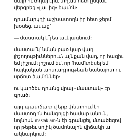
մայր ու տղայ էին, տղան հետ ընկաւ,
վերցրեց «լաւ իզ» ծամոն։
դրամարկղի աշխատողն իր հետ ջերմ
խօսեց, ասաց՝
— մաստակ է՞լ ես աւելացնում։
մաստա՞կ՝ նման բառ կար վաղ
յիշողութիւններում։ այնքան վաղ, որ հազիւ
եմ յիշում։ յիշում եմ, որ [համ]տեսել եմ
հայկական արտադրութեան նանայոտ ու
սրճոտ ծամոններ։
ու կարծես դրանց վրայ «մաստակ» էր
գրած։
այդ պատճառով երբ փնտրում էի
մաստոդոն հանգոյցի համար անուն,
նոյնիսկ mastak.am֊ն էի գրանցել, մտածեզով
որ թեթեւ սոլիկ ծամոնային վիճակի ա
ակնարկում։