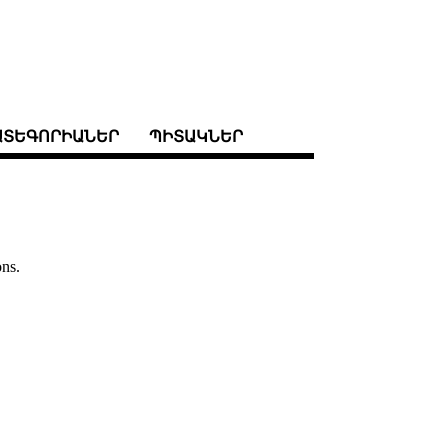
ԱՏԵԳՈՐԻԱՆԵՐ
ՊԻՏԱԿՆԵՐ
ons.