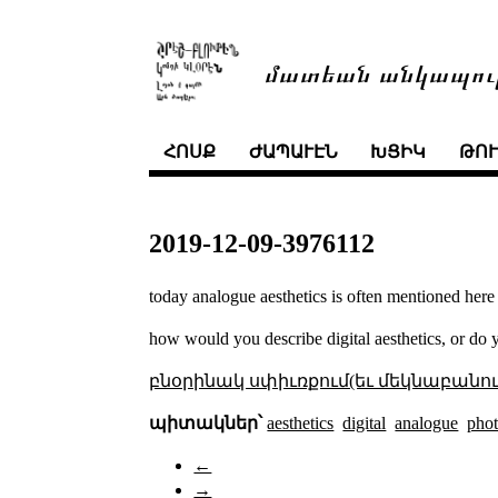
մատեան անկապու
ՀՈՍՔ
ԺԱՊԱՒԷՆ
ԽՑԻԿ
ԹՈ
2019-12-09-3976112
today analogue aesthetics is often mentioned here 
how would you describe digital aesthetics, or do 
բնօրինակ սփիւռքում(եւ մեկնաբանու
պիտակներ՝
aesthetics
digital
analogue
pho
←
→