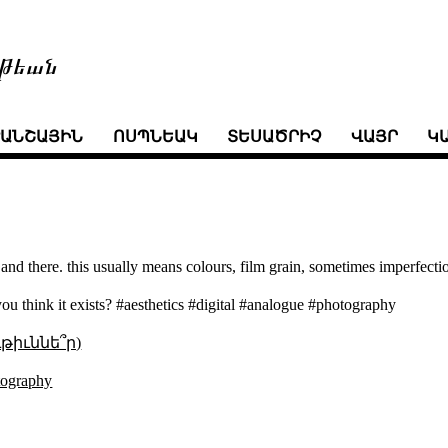
թեան
ՒԱՆՇԱՅԻՆ
ՈՍՊՆԵԱԿ
ՏԵՍԱԾՐԻՉ
ՎԱՅՐ
Կ
and there. this usually means colours, film grain, sometimes imperfecti
you think it exists? #aesthetics #digital #analogue #photography
թիւննե՞ր)
tography