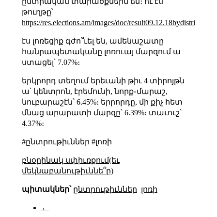
ընտրական տարածքներն են։ ու էս
թուղթը՝
https://res.elections.am/images/doc/result09.12.18bydistricts.pdf
էս լոռեցիք գժո՞ւել են, ամենաշատը
հանրապետականը լոռուայ մարզում ա
ստացել՝ 7.07%։
երկրորդ տեղում երեւանի թիւ 4 տիրոյթն
ա՝ կենտրոն, էրեմունի, նորք֊մարաշ,
նուբարաշէն՝ 6.45%։ երրորդը, մի քիչ հետ
մնաց արարատի մարզը՝ 6.39%։ տաւուշ՝
4.37%։
#ընտրութիւններ #լոռի
բնօրինակ սփիւռքում(եւ
մեկնաբանութիւննե՞ր)
պիտակներ՝
ընտրութիւններ
լոռի
←