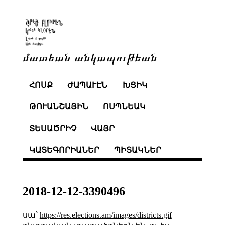
մատեան անկապութեան
ՀՈՍՔ
ԺԱՊԱՒԷՆ
ԽՑԻԿ
ԹՈՒԱՆՇԱՅԻՆ
ՈՍՊՆԵԱԿ
ՏԵՍԱԾՐԻՉ
ՎԱՅՐ
ԿԱՏԵԳՈՐԻԱՆԵՐ
ՊԻՏԱԿՆԵՐ
2018-12-12-3390496
սա՝
https://res.elections.am/images/districts.gif