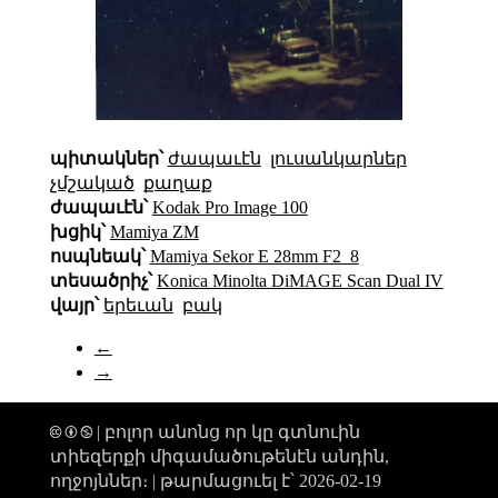
պիտակներ՝
ժապաւէն
լուսանկարներ
չմշակած
քաղաք
ժապաւէն՝
Kodak Pro Image 100
խցիկ՝
Mamiya ZM
ոսպնեակ՝
Mamiya Sekor E 28mm F2_8
տեսածրիչ՝
Konica Minolta DiMAGE Scan Dual IV
վայր՝
երեւան
բակ
←
→
🅭 🅯 🄏 | բոլոր անոնց որ կը գտնուին
տիեզերքի միգամածութենէն անդին,
ողջոյններ։ |
թարմացուել է՝ 2026-02-19