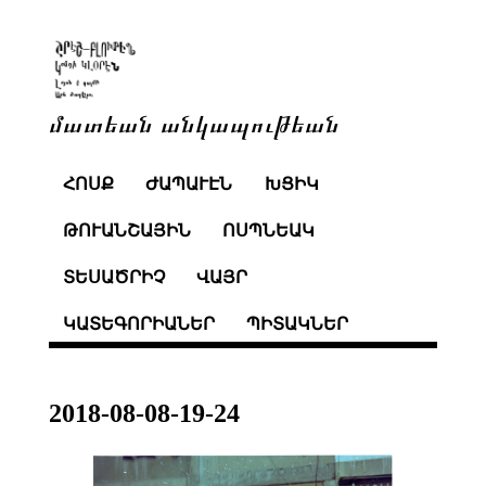
մատեան անկապութեան
ՀՈՍՔ
ԺԱՊԱՒԷՆ
ԽՑԻԿ
ԹՈՒԱՆՇԱՅԻՆ
ՈՍՊՆԵԱԿ
ՏԵՍԱԾՐԻՉ
ՎԱՅՐ
ԿԱՏԵԳՈՐԻԱՆԵՐ
ՊԻՏԱԿՆԵՐ
2018-08-08-19-24