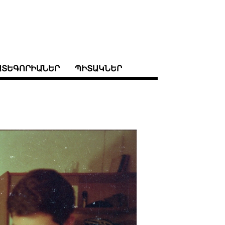
ԱՏԵԳՈՐԻԱՆԵՐ
ՊԻՏԱԿՆԵՐ