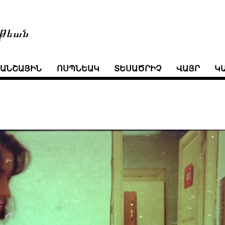
թեան
ՒԱՆՇԱՅԻՆ
ՈՍՊՆԵԱԿ
ՏԵՍԱԾՐԻՉ
ՎԱՅՐ
Կ