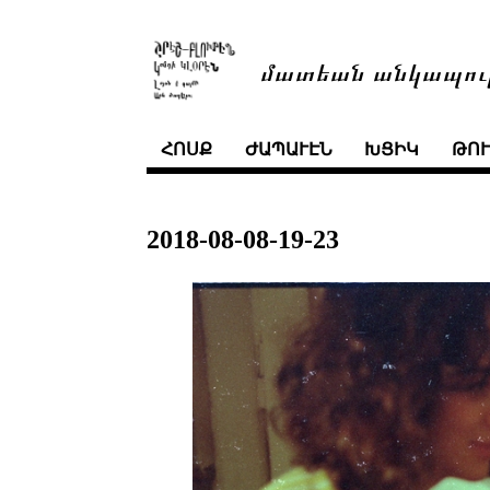
մատեան անկապու
ՀՈՍՔ
ԺԱՊԱՒԷՆ
ԽՑԻԿ
ԹՈ
2018-08-08-19-23