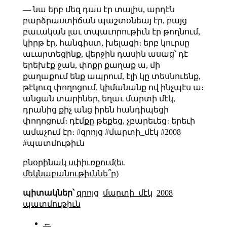
— նա երբ մեզ դաս էր տալիս, արդէն
բարձրաստիճան պաշտօնեայ էր, բայց
բաւական լաւ տպաւորութիւն էր թողնում,
կիրթ էր, հանգիստ, խելացի։ երբ կուրսը
աւարտեցինք, վերջին դասին ասաց՝ դէ
երեխէք ջան, փոքր քաղաք ա, մի
քաղաքում ենք ապրում, էլի կը տեսնուենք,
թէկուզ փողոցում, կիմանանք ով ինչպէս ա։
անցան տարիներ, եղաւ մարտի մէկ,
դրանից քիչ անց իրեն հանդիպեցի
փողոցում։ դէմքը թեքեց, չբարեւեց։ երեւի
ամաչում էր։ #զրոյց #մարտի_մէկ #2008
#պատմութիւն
բնօրինակ սփիւռքում(եւ
մեկնաբանութիւննե՞ր)
պիտակներ՝
զրոյց
մարտի_մէկ
2008
պատմութիւն
←