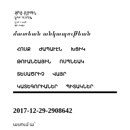
մատեան անկապութեան
ՀՈՍՔ
ԺԱՊԱՒԷՆ
ԽՑԻԿ
ԹՈՒԱՆՇԱՅԻՆ
ՈՍՊՆԵԱԿ
ՏԵՍԱԾՐԻՉ
ՎԱՅՐ
ԿԱՏԵԳՈՐԻԱՆԵՐ
ՊԻՏԱԿՆԵՐ
2017-12-29-2908642
ասում ա՝