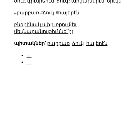
ծուգ գիւմրերէն՝ ձուգ։ արցախերէն՝ ծիւկն
#բարբառ #ձուկ #հայերէն
բնօրինակ սփիւռքում(եւ
մեկնաբանութիւննե՞ր)
պիտակներ՝
բարբառ
ձուկ
հայերէն
←
→