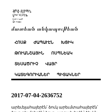
մատեան անկապութեան
ՀՈՍՔ
ԺԱՊԱՒԷՆ
ԽՑԻԿ
ԹՈՒԱՆՇԱՅԻՆ
ՈՍՊՆԵԱԿ
ՏԵՍԱԾՐԻՉ
ՎԱՅՐ
ԿԱՏԵԳՈՐԻԱՆԵՐ
ՊԻՏԱԿՆԵՐ
2017-07-04-2636752
արեւելահայերէն՝ ձուկ արեւմտահայերէն՝