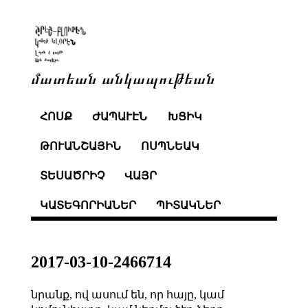
մատեան անկապութեան
ՀՈՍՔ
ԺԱՊԱՒԷՆ
ԽՑԻԿ
ԹՈՒԱՆՇԱՅԻՆ
ՈՍՊՆԵԱԿ
ՏԵՍԱԾՐԻՉ
ՎԱՅՐ
ԿԱՏԵԳՈՐԻԱՆԵՐ
ՊԻՏԱԿՆԵՐ
2017-03-10-2466714
նրանք, ով ասում են, որ հայը, կամ