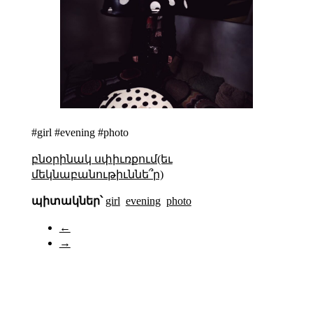
#girl #evening #photo
բնօրինակ սփիւռքում(եւ
մեկնաբանութիւննե՞ր)
պիտակներ՝
girl
evening
photo
←
→