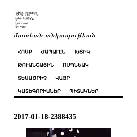
մատեան անկապութեան
ՀՈՍՔ
ԺԱՊԱՒԷՆ
ԽՑԻԿ
ԹՈՒԱՆՇԱՅԻՆ
ՈՍՊՆԵԱԿ
ՏԵՍԱԾՐԻՉ
ՎԱՅՐ
ԿԱՏԵԳՈՐԻԱՆԵՐ
ՊԻՏԱԿՆԵՐ
2017-01-18-2388435