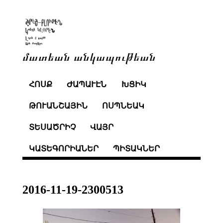
մատեան անկապութեան
ՀՈՍՔ
ԺԱՊԱՒԷՆ
ԽՑԻԿ
ԹՈՒԱՆՇԱՅԻՆ
ՈՍՊՆԵԱԿ
ՏԵՍԱԾՐԻՉ
ՎԱՅՐ
ԿԱՏԵԳՈՐԻԱՆԵՐ
ՊԻՏԱԿՆԵՐ
2016-11-19-2300513