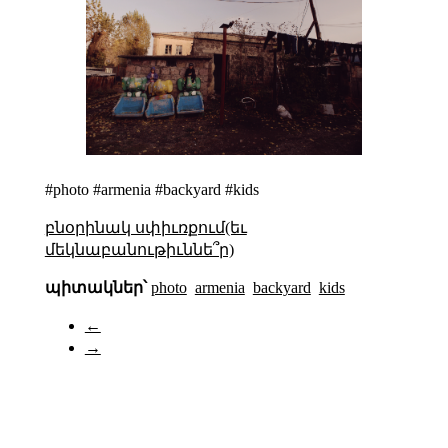
#photo #armenia #backyard #kids
բնօրինակ սփիւռքում(եւ
մեկնաբանութիւննե՞ր)
պիտակներ՝
photo
armenia
backyard
kids
←
→