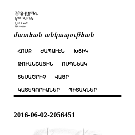
մատեան անկապութեան
ՀՈՍՔ
ԺԱՊԱՒԷՆ
ԽՑԻԿ
ԹՈՒԱՆՇԱՅԻՆ
ՈՍՊՆԵԱԿ
ՏԵՍԱԾՐԻՉ
ՎԱՅՐ
ԿԱՏԵԳՈՐԻԱՆԵՐ
ՊԻՏԱԿՆԵՐ
2016-06-02-2056451