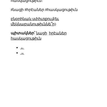
հասկացութիւն։
#նացի #հրէաներ #հասկացութիւն
բնօրինակ սփիւռքում(եւ
մեկնաբանութիւննե՞ր)
պիտակներ՝
նացի
հրէաներ
հասկացութիւն
←
→