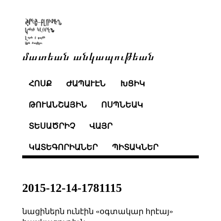
մատեան անկապութեան
ՀՈՍՔ
ԺԱՊԱՒԷՆ
ԽՑԻԿ
ԹՈՒԱՆՇԱՅԻՆ
ՈՍՊՆԵԱԿ
ՏԵՍԱԾՐԻՉ
ՎԱՅՐ
ԿԱՏԵԳՈՐԻԱՆԵՐ
ՊԻՏԱԿՆԵՐ
2015-12-14-1781115
նացիներն ունէին «օգտակար հրէայ»