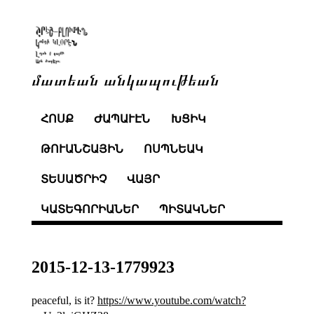
մատեան անկապութեան
ՀՈՍՔ
ԺԱՊԱՒԷՆ
ԽՑԻԿ
ԹՈՒԱՆՇԱՅԻՆ
ՈՍՊՆԵԱԿ
ՏԵՍԱԾՐԻՉ
ՎԱՅՐ
ԿԱՏԵԳՈՐԻԱՆԵՐ
ՊԻՏԱԿՆԵՐ
2015-12-13-1779923
peaceful, is it?
https://www.youtube.com/watch?