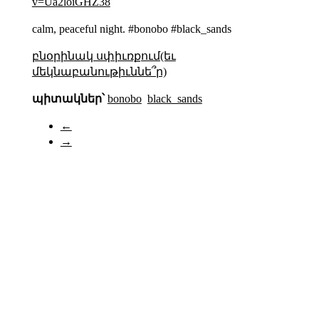
v=Ua2loiGHZ38
calm, peaceful night. #bonobo #black_sands
բնօրինակ սփիւռքում(եւ
մեկնաբանութիւննե՞ր)
պիտակներ՝
bonobo
black_sands
←
→