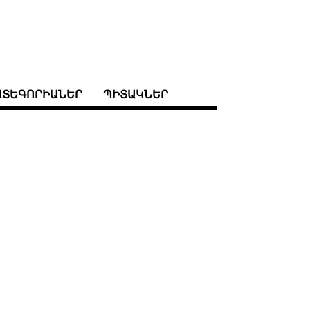
ԱՏԵԳՈՐԻԱՆԵՐ
ՊԻՏԱԿՆԵՐ