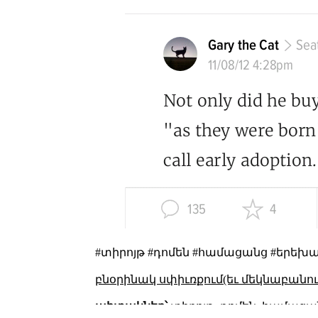
#տիրոյթ #դոմեն #համացանց #երեխ
բնօրինակ սփիւռքում(եւ մեկնաբանու
պիտակներ՝
տիրոյթ
դոմեն
համացա