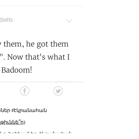
աներ #էկրանահան
թիւննե՞ր)
նց
երեխաներ
էկրանահան