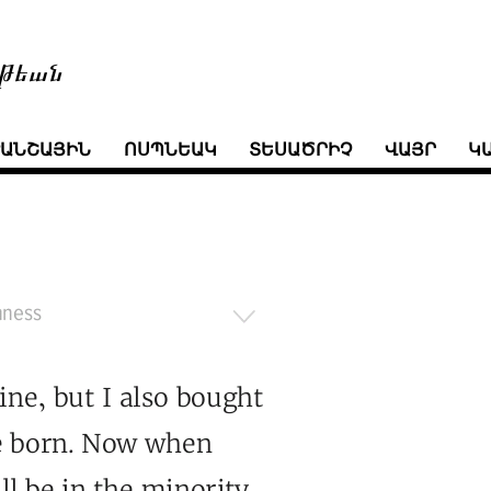
թեան
ՒԱՆՇԱՅԻՆ
ՈՍՊՆԵԱԿ
ՏԵՍԱԾՐԻՉ
ՎԱՅՐ
Կ