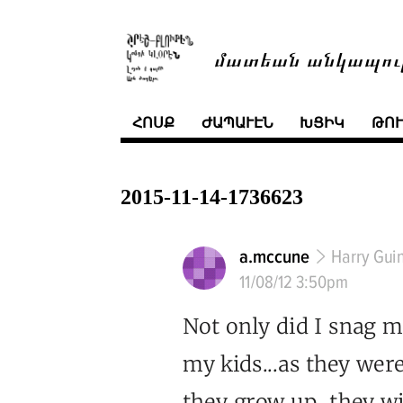
մատեան անկապու
ՀՈՍՔ
ԺԱՊԱՒԷՆ
ԽՑԻԿ
ԹՈ
2015-11-14-1736623