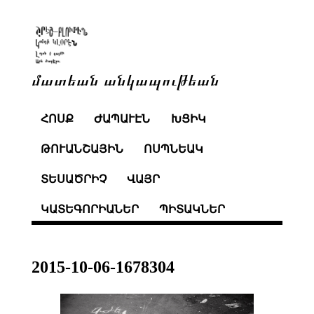
մատեան անկապութեան
ՀՈՍՔ
ԺԱՊԱՒԷՆ
ԽՑԻԿ
ԹՈՒԱՆՇԱՅԻՆ
ՈՍՊՆԵԱԿ
ՏԵՍԱԾՐԻՉ
ՎԱՅՐ
ԿԱՏԵԳՈՐԻԱՆԵՐ
ՊԻՏԱԿՆԵՐ
2015-10-06-1678304