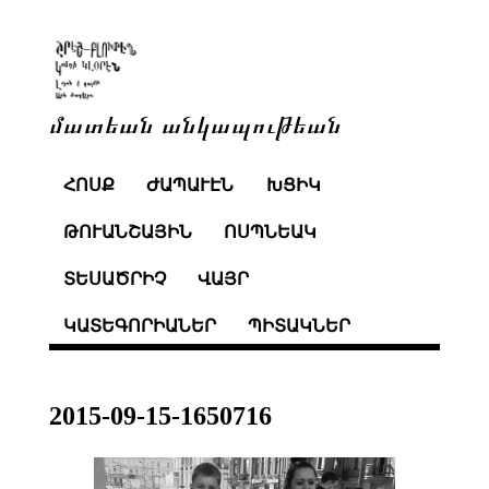
մատեան անկապութեան
ՀՈՍՔ
ԺԱՊԱՒԷՆ
ԽՑԻԿ
ԹՈՒԱՆՇԱՅԻՆ
ՈՍՊՆԵԱԿ
ՏԵՍԱԾՐԻՉ
ՎԱՅՐ
ԿԱՏԵԳՈՐԻԱՆԵՐ
ՊԻՏԱԿՆԵՐ
2015-09-15-1650716