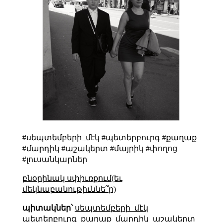
#սեպտեմբերի_մէկ #պետերբուրգ #քաղաք
#մարդիկ #աշակերտ #մայրիկ #փողոց
#լուսանկարներ
բնօրինակ սփիւռքում(եւ
մեկնաբանութիւննե՞ր)
պիտակներ՝
սեպտեմբերի_մէկ
պետերբուրգ
քաղաք
մարդիկ
աշակերտ