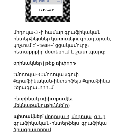
մոդուլա֊3 ֊ի համար գրաֆիկական
ինտերֆեյսներ կառուցելու գրադարան,
կոչւում է՝ «trestle»՝ ցցակամուրջ։
հետաքրքիր մօտեցում է, շատ պարզ։
օրինակներ
|
թեք ռիփորթ
#մոդուլա֊3 #մոդուլա #գուի
#գրաֆիկական֊ինտերֆեյս #գրաֆիկա
#ծրագրաւորում
բնօրինակ սփիւռքում(եւ
մեկնաբանութիւննե՞ր)
պիտակներ՝
մոդուլա֊3
մոդուլա
գուի
գրաֆիկական֊ինտերֆեյս
գրաֆիկա
ծրագրաւորում