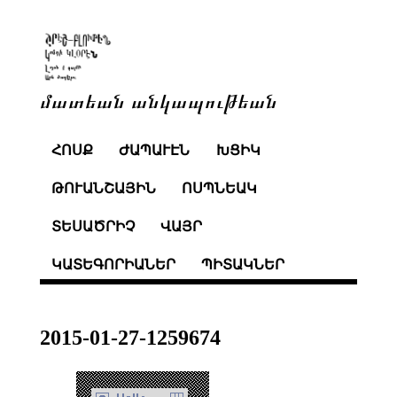
մատեան անկապութեան
ՀՈՍՔ
ԺԱՊԱՒԷՆ
ԽՑԻԿ
ԹՈՒԱՆՇԱՅԻՆ
ՈՍՊՆԵԱԿ
ՏԵՍԱԾՐԻՉ
ՎԱՅՐ
ԿԱՏԵԳՈՐԻԱՆԵՐ
ՊԻՏԱԿՆԵՐ
2015-01-27-1259674