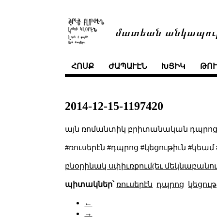
մատեան անկապու
ՀՈՍՔ
ԺԱՊԱՒԷՆ
ԽՑԻԿ
ԹՈ
2014-12-15-1197420
այն ռոմանտիկ բրիտանական դպրոց
#ռուսերէն #դպրոց #կեցութիւն #կեա
բնօրինակ սփիւռքում(եւ մեկնաբանու
պիտակներ՝
ռուսերէն
դպրոց
կեցութ
←
→