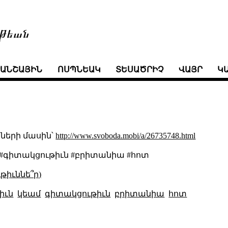
թեան
ՒԱՆՇԱՅԻՆ
ՈՍՊՆԵԱԿ
ՏԵՍԱԾՐԻՉ
ՎԱՅՐ
Կ
ների մասին՝
http://www.svoboda.mobi/a/26735748.html
մ #գիտակցութիւն #բրիտանիա #հոտ
թիւննե՞ր)
իւն
կեամ
գիտակցութիւն
բրիտանիա
հոտ