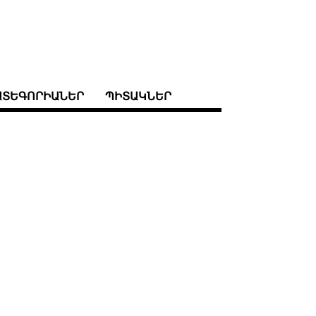
ԱՏԵԳՈՐԻԱՆԵՐ
ՊԻՏԱԿՆԵՐ